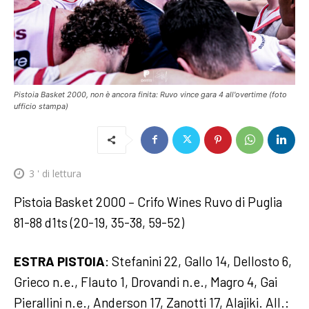
Pistoia Basket 2000, non è ancora finita: Ruvo vince gara 4 all'overtime (foto
ufficio stampa)
3
' di lettura
Pistoia Basket 2000 – Crifo Wines Ruvo di Puglia
81-88 d1ts (20-19, 35-38, 59-52)
ESTRA PISTOIA
: Stefanini 22, Gallo 14, Dellosto 6,
Grieco n.e., Flauto 1, Drovandi n.e., Magro 4, Gai
Pierallini n.e., Anderson 17, Zanotti 17, Alajiki. All.: