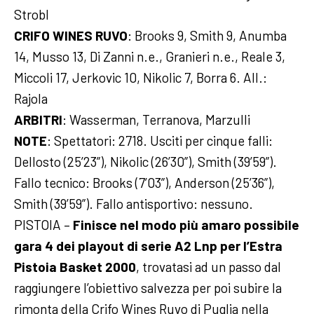
Strobl
CRIFO WINES RUVO
: Brooks 9, Smith 9, Anumba
14, Musso 13, Di Zanni n.e., Granieri n.e., Reale 3,
Miccoli 17, Jerkovic 10, Nikolic 7, Borra 6. All.:
Rajola
ARBITRI
: Wasserman, Terranova, Marzulli
NOTE
: Spettatori: 2718. Usciti per cinque falli:
Dellosto (25’23”), Nikolic (26’30”), Smith (39’59”).
Fallo tecnico: Brooks (7’03”), Anderson (25’36”),
Smith (39’59”). Fallo antisportivo: nessuno.
PISTOIA –
Finisce nel modo più amaro possibile
gara 4 dei playout di serie A2 Lnp per l’Estra
Pistoia Basket 2000
, trovatasi ad un passo dal
raggiungere l’obiettivo salvezza per poi subire la
rimonta della Crifo Wines Ruvo di Puglia nella