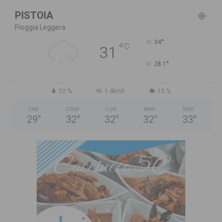
PISTOIA
Pioggia Leggera
°
34
°
C
31
°
28.1
52 %
1.4kmh
15 %
SAB
DOM
LUN
MAR
MER
29
°
32
°
32
°
32
°
33
°