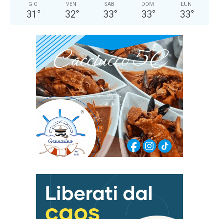
GIO
VEN
SAB
DOM
LUN
31
°
32
°
33
°
33
°
33
°