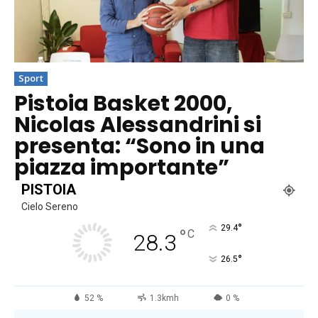
Sport
Pistoia Basket 2000,
Nicolas Alessandrini si
presenta: “Sono in una
piazza importante”
PISTOIA
Cielo Sereno
°
29.4
°
C
28.3
°
26.5
52 %
1.3kmh
0 %