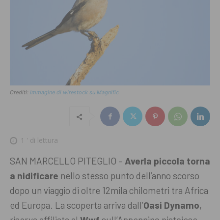
Crediti:
Immagine di wirestock su Magnific
1
' di lettura
SAN MARCELLO PITEGLIO –
Averla piccola torna
a nidificare
nello stesso punto dell’anno scorso
dopo un viaggio di oltre 12mila chilometri tra Africa
ed Europa. La scoperta arriva dall’
Oasi Dynamo
,
riserva affiliata al
Wwf
sull’Appennino pistoiese,