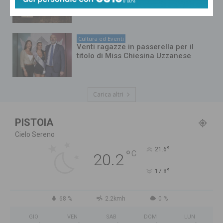
torna il ciclo di incontri ‘Leggere,
raccontare, incontrarsi… d’estate’
Cultura ed Eventi
Venti ragazze in passerella per il
titolo di Miss Chiesina Uzzanese
Carica altri
PISTOIA
Cielo Sereno
°
21.6
°
C
20.2
°
17.8
68 %
2.2kmh
0 %
GIO
VEN
SAB
DOM
LUN