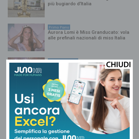
più bugiardo d’Italia
Primo Piano
Aurora Lomi è Miss Granducato: vola
alle prefinali nazionali di miss Italia
Cultura ed Eventi
Torna la Fiera d’Agosto a
Lamporecchio: appuntamento dall’1
al 5 agosto
Cultura ed Eventi
Al NaturArt Village di Pistoia si
elegge Miss Granducato
Cultura ed Eventi
Nelle frazioni collinari di Pistoia