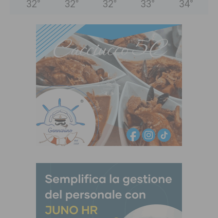
32
°
32
°
32
°
33
°
34
°