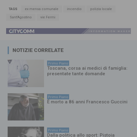
TAGS
ex mensa comunale
incendio
polizia locale
Sant'Agostino
vie Fermi
NOTIZIE CORRELATE
Primo Piano
Toscana, corsa ai medici di famiglia:
presentate tante domande
Primo Piano
È morto a 86 anni Francesco Guccini
Primo Piano
Dalla politica allo sport: Pistoia