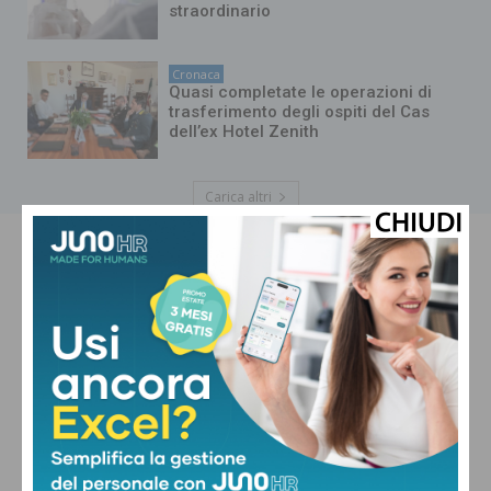
straordinario
Cronaca
Quasi completate le operazioni di
trasferimento degli ospiti del Cas
dell’ex Hotel Zenith
Carica altri
PISTOIA
Cielo Sereno
°
24.3
°
C
22
°
20.6
76 %
0.5kmh
0 %
VEN
SAB
DOM
LUN
MAR
31
°
31
°
33
°
32
°
32
°