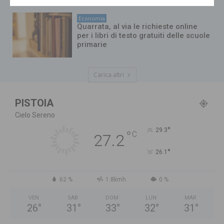
Economia
Quarrata, al via le richieste online
per i libri di testo gratuiti delle scuole
primarie
Carica altri
PISTOIA
Cielo Sereno
°
29.3
°
C
27.2
°
26.1
62 %
1.8kmh
0 %
VEN
SAB
DOM
LUN
MAR
26
°
31
°
33
°
32
°
31
°