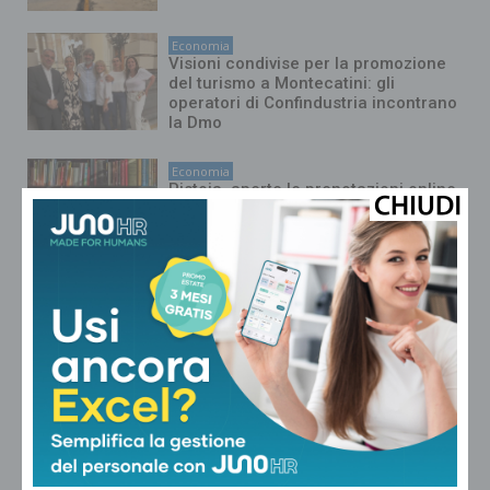
Economia
Visioni condivise per la promozione
del turismo a Montecatini: gli
operatori di Confindustria incontrano
la Dmo
Economia
Pistoia, aperte le prenotazioni online
per le cedole librarie 2026/2027
Economia
Quarrata amplia il bonus idrico,
accolte 287 richieste
Economia
Un centro di controllo qualità e
servizi logistici di Chanel a Serravalle
Pistoiese: protocollo in Regione