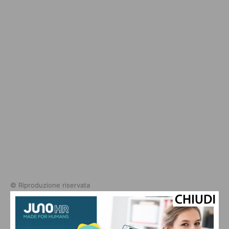
© Riproduzione riservata
TAGS
adnkronos
demografica