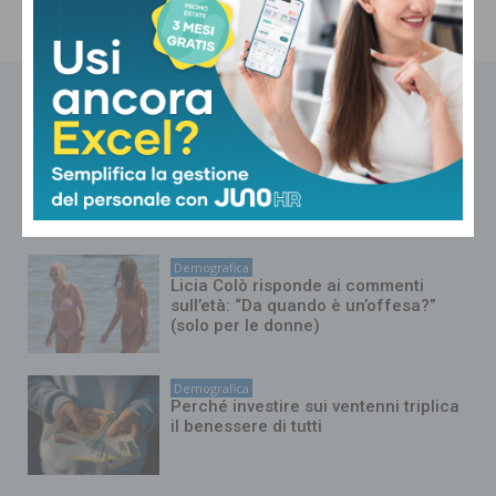
NOTIZIE CORRELATE
Demografica
Testosterone e spermatozoi in calo?
Cosa c’è di vero nello
“Spermageddon”
Demografica
Licia Colò risponde ai commenti
sull’età: “Da quando è un’offesa?”
(solo per le donne)
Demografica
Perché investire sui ventenni triplica
il benessere di tutti