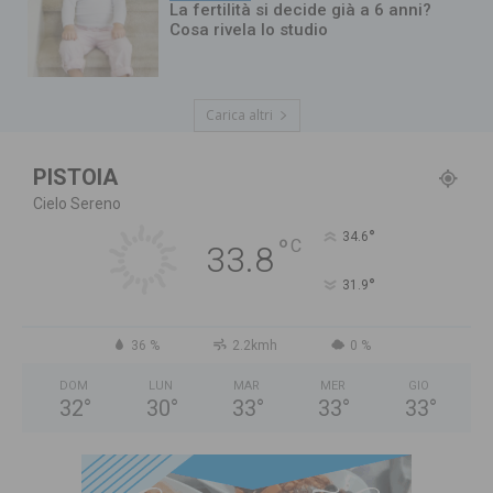
La fertilità si decide già a 6 anni?
Cosa rivela lo studio
Carica altri
PISTOIA
Cielo Sereno
°
34.6
°
C
33.8
°
31.9
36 %
2.2kmh
0 %
DOM
LUN
MAR
MER
GIO
32
°
30
°
33
°
33
°
33
°