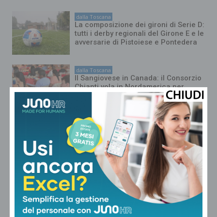
dalla Toscana
La composizione dei gironi di Serie D:
tutti i derby regionali del Girone E e le
avversarie di Pistoiese e Pontedera
dalla Toscana
Il Sangiovese in Canada: il Consorzio
Chianti vola in Nordamerica per
formare gli esperti del settore
dalla Toscana
Morto a 86 anni nella sua casa
dell’Appennino pistoiese il
cantautore Francesco Guccini
dalla Toscana
Renzi in Versiliana: “Il problema non
sono le primarie. Ma Meloni che
vuole andare al Quirinale con
Vannacci premier e Salvini al