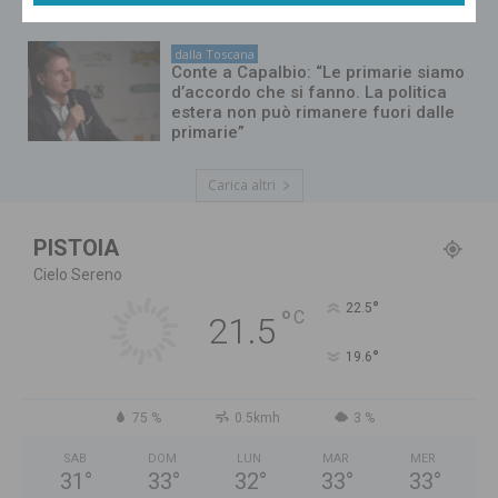
Viminale”
dalla Toscana
Conte a Capalbio: “Le primarie siamo
d’accordo che si fanno. La politica
estera non può rimanere fuori dalle
primarie”
Carica altri
PISTOIA
Cielo Sereno
°
22.5
°
C
21.5
°
19.6
75 %
0.5kmh
3 %
SAB
DOM
LUN
MAR
MER
31
°
33
°
32
°
33
°
33
°