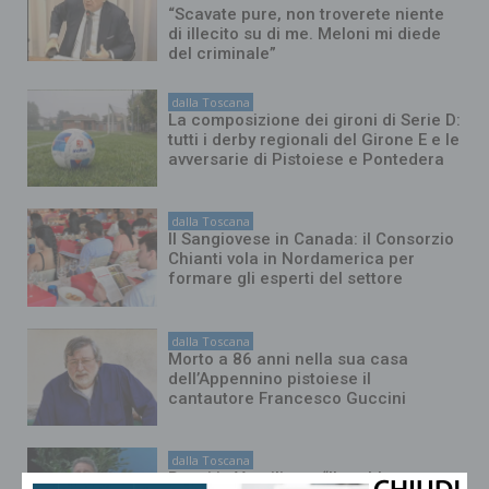
“Scavate pure, non troverete niente
di illecito su di me. Meloni mi diede
del criminale”
dalla Toscana
La composizione dei gironi di Serie D:
tutti i derby regionali del Girone E e le
avversarie di Pistoiese e Pontedera
dalla Toscana
Il Sangiovese in Canada: il Consorzio
Chianti vola in Nordamerica per
formare gli esperti del settore
dalla Toscana
Morto a 86 anni nella sua casa
dell’Appennino pistoiese il
cantautore Francesco Guccini
dalla Toscana
Renzi in Versiliana: “Il problema non