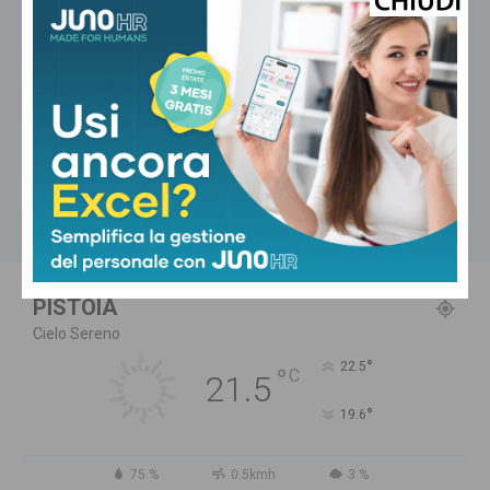
sono le primarie. Ma Meloni che
vuole andare al Quirinale con
Vannacci premier e Salvini al
Viminale”
dalla Toscana
Conte a Capalbio: “Le primarie siamo
d’accordo che si fanno. La politica
estera non può rimanere fuori dalle
primarie”
Carica altri
PISTOIA
Cielo Sereno
°
22.5
°
C
21.5
°
19.6
75 %
0.5kmh
3 %