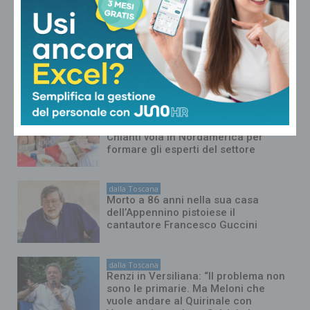
del criminale”
dalla Toscana
La composizione dei gironi di Serie D:
tutti i derby regionali del Girone E e le
avversarie di Pistoiese e Pontedera
dalla Toscana
Il Sangiovese in Canada: il Consorzio
Chianti vola in Nordamerica per
formare gli esperti del settore
dalla Toscana
Morto a 86 anni nella sua casa
dell’Appennino pistoiese il
cantautore Francesco Guccini
dalla Toscana
Renzi in Versiliana: “Il problema non
sono le primarie. Ma Meloni che
vuole andare al Quirinale con