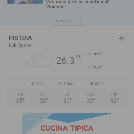
Vannacci premier e Salvini al
Viminale”
Carica altri
PISTOIA
Nubi Sparse
°
28.5
°
C
26.3
°
25.2
66 %
3.2kmh
56 %
SAB
DOM
LUN
MAR
MER
25
°
32
°
32
°
32
°
33
°