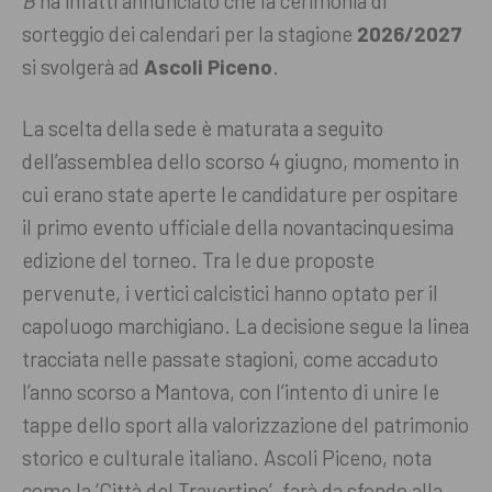
B
ha infatti annunciato che la cerimonia di
sorteggio dei calendari per la stagione
2026/2027
si svolgerà ad
Ascoli Piceno
.
La scelta della sede è maturata a seguito
dell’assemblea dello scorso 4 giugno, momento in
cui erano state aperte le candidature per ospitare
il primo evento ufficiale della novantacinquesima
edizione del torneo. Tra le due proposte
pervenute, i vertici calcistici hanno optato per il
capoluogo marchigiano. La decisione segue la linea
tracciata nelle passate stagioni, come accaduto
l’anno scorso a Mantova, con l’intento di unire le
tappe dello sport alla valorizzazione del patrimonio
storico e culturale italiano. Ascoli Piceno, nota
come la ‘Città del Travertino’, farà da sfondo alla