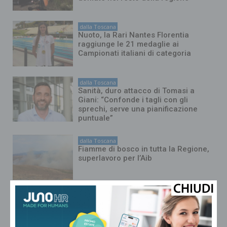
dalla Toscana
Nuoto, la Rari Nantes Florentia
raggiunge le 21 medaglie ai
Campionati italiani di categoria
dalla Toscana
Sanità, duro attacco di Tomasi a
Giani: “Confonde i tagli con gli
sprechi, serve una pianificazione
puntuale”
dalla Toscana
Fiamme di bosco in tutta la Regione,
superlavoro per l’Aib
dalla Toscana
Conte in commissione Covid:
“Scavate pure, non troverete niente
di illecito su di me. Meloni mi diede