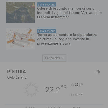
dalla Toscana
Odore di bruciato ma non ci sono
incendi. I vigili del fuoco: “Arriva dalla
Francia in fiamme”
dalla Toscana
Torna ad aumentare la dipendenza
da fumo, la Regione investe in
prevenzione e cura
Carica altri
PISTOIA
Cielo Sereno
°
25.8
°
C
22.2
°
20.1