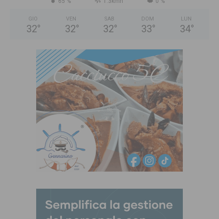
65 %
1.3kmh
0 %
GIO
VEN
SAB
DOM
LUN
32
°
32
°
32
°
33
°
34
°