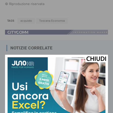
© Riproduzione riservata
TAGS
acquisto
Toscana Economia
NOTIZIE CORRELATE
dalla Toscana
Renzi in Versiliana: “Il problema non
sono le primarie. Ma Meloni che
vuole andare al Quirinale con
Vannacci premier e Salvini al
Viminale”
dalla Toscana
Conte a Capalbio: “Le primarie siamo
d’accordo che si fanno. La politica
estera non può rimanere fuori dalle
primarie”