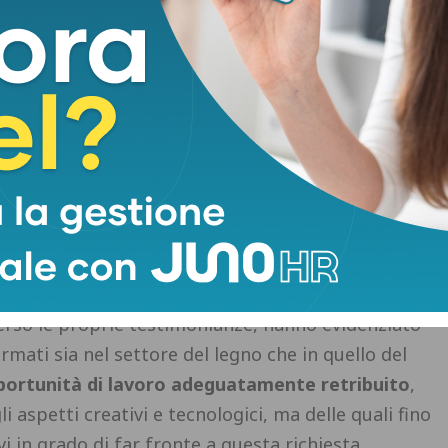
a Gabriele Romiti e del presidente della Banca Alta
rire la mattinata è stato l’istituto professionale
igente scolastica Margherita de Dominicis
, che
strare le attività laboratoriali dell’istituto, ha
 Legno
. L’ingegnere Edoardo Baroncelli, docente
to i giovani studenti in una riflessione sul loro
 che il territorio può offrire.
anti delle aziende del territorio
(Massimo Goti e
Goti, Yuri Bini per Novo Italia, Fausto Biagiotti
verso le proprie testimonianze, hanno evidenziato
rmati sia nel settore del legno che in quello del
ortunità di lavoro adeguatamente retribuito
,
 aspetti creativi e tecnologici, ma delle quali fino
 in grado di far fronte a questa richiesta.