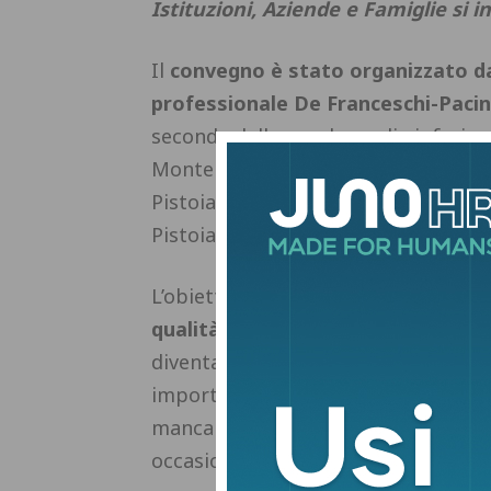
Istituzioni, Aziende e Famiglie si 
Il
convegno è stato organizzato da
professionale De Franceschi-Pacin
seconda della scuola media inferior
Montemagno e Mario Nannini, con il
Pistoia, in collaborazione con Banc
Pistoia, Cna Toscana-Centro e Confi
L’obiettivo dell’evento è stato pres
qualità a partire dall’anno scolast
diventare gli operatori del legno d
importanti e richieste dalle aziend
mancanza di operatori formati da po
occasione a disposizione degli stude