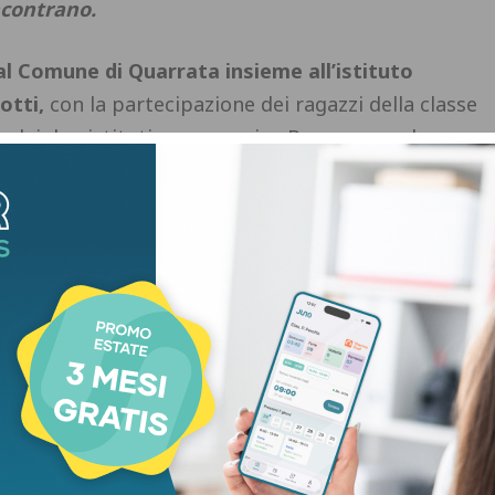
incontrano.
l Comune di Quarrata insieme all’istituto
otti,
con la partecipazione dei ragazzi della classe
e dei due istituti comprensivo Bonaccorso da
 patrocinio di Regione Toscana e Provincia di
a Alta Toscana, Fondazione Caript, Confartigianato
ndustria Toscana Nord Lucca-Pistoia-Prato.
entare
una nuova opportunità formativa di
ico 2026/27
dove gli alunni di oggi potranno
i domani. Potranno nascere figure professionali
e del territorio, che da tempo manifestano la
ter assumere. Si tratta quindi di una preziosa
nti e delle famiglie.