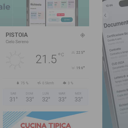
PISTOIA
Cielo Sereno
°
22.5
°
C
21.5
°
19.6
75 %
0.5kmh
3 %
SAB
DOM
LUN
MAR
MER
31
°
33
°
32
°
33
°
33
°