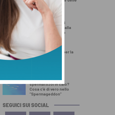
diete ‘veg’
DALLA TOSCANA
Un’altra giornata di
incendi di bosco, dalla
Toscana al Mugello
PRIMO PIANO
Numeri da record per la
festa d’agosto di
Lamporecchio
DEMOGRAFICA
Testosterone e
spermatozoi in calo?
Cosa c’è di vero nello
“Spermageddon”
SEGUICI SUI SOCIAL