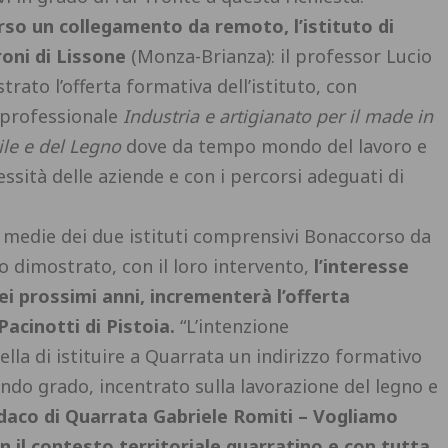
rso un collegamento da remoto, l’istituto di
oni di Lissone
(Monza-Brianza): il professor Lucio
ustrato l’offerta formativa dell’istituto, con
o professionale
Industria e artigianato per il made in
ile e del Legno
dove da tempo mondo del lavoro e
essità delle aziende e con i percorsi adeguati di
le medie dei due istituti comprensivi Bonaccorso da
dimostrato, con il loro intervento,
l’interesse
i prossimi anni, incrementerà l’offerta
Pacinotti di Pistoia.
“L’intenzione
lla di istituire a Quarrata un indirizzo formativo
ondo grado, incentrato sulla lavorazione del legno e
ndaco di Quarrata Gabriele Romiti – Vogliamo
 il contesto territoriale quarratino e con tutta