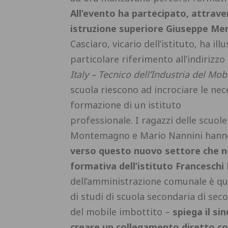
All’evento ha partecipato, attrave
istruzione superiore Giuseppe Mer
Casciaro, vicario dell’istituto, ha ill
particolare riferimento all’indirizz
Italy – Tecnico dell’Industria del Mob
scuola riescono ad incrociare le nec
formazione di un istituto
professionale. I ragazzi delle scuo
Montemagno e Mario Nannini hanno 
verso questo nuovo settore che ne
formativa dell’istituto Franceschi 
dell’amministrazione comunale è que
di studi di scuola secondaria di sec
del mobile imbottito –
spiega il si
creare un collegamento diretto con