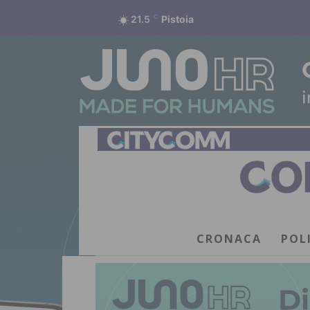
21.5
C
Pistoia
CRONACA
POL