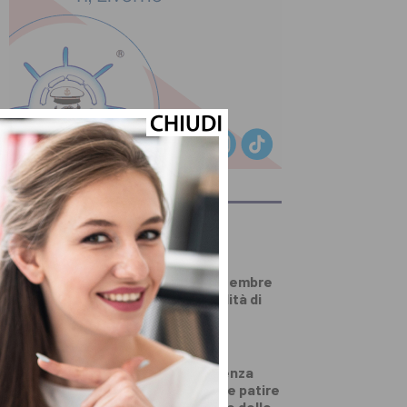
ULTIMI ARTICOLI
PRIMO PIANO
Carta d’identità
elettronica, a settembre
cambiano le modalità di
rilascio
SALUTE E BENESSERE
Come dimagrire senza
contare le calorie e patire
la fame? La lezione delle