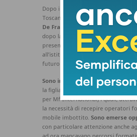
Dopo i saluti del sindaco di Quarrat
Toscana Vasco Alberto Banci,
ad ap
De Franceschi-Pacinotti con la dir
dopo la proiezione di un video per mo
presentato il progetto
Academy del
all’istituto Pacinotti, ha poi coinvol
futuro e sul ventaglio di opportunità
Sono intervenuti alcuni rappresent
la figlia Alessandra per Arredamenti 
per Mf International) i quali, attra
la necessità di recepire operatori fo
mobile imbottito.
Sono emerse opp
con particolare attenzione anche agli
ad ora mancavano percorsi formativi