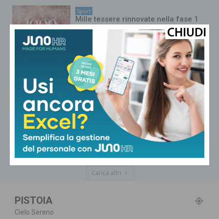
Sport
Mille tessere rinnovate nella fase 1
della campagna abbonamenti del
Pistoia Basket 2000
Sport
La Pistoiese parte bene nei test:
battuti i professionisti del Carpi
Sport
Pistoia Basket 2000, svelato il
calendario: esordio con la corazzata
Livorno in trasferta
Carica altri
PISTOIA
Cielo Sereno