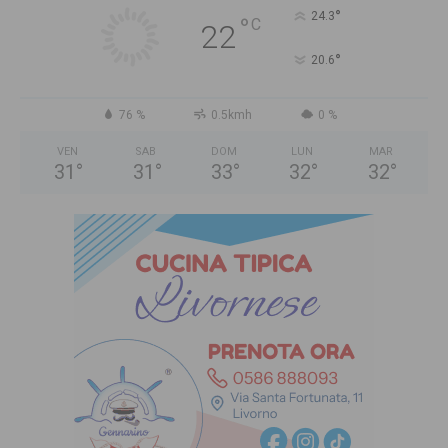
°
24.3
°
C
22
°
20.6
76 %
0.5kmh
0 %
VEN
SAB
DOM
LUN
MAR
31
°
31
°
33
°
32
°
32
°