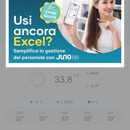
Sport
La Pistoiese tutela i vecchi abbonati
con una promo speciale
Carica altri
PISTOIA
Cielo Sereno
°
34.6
°
C
33.8
°
31.9
36 %
2.2kmh
0 %
DOM
LUN
MAR
MER
GIO
32
°
30
°
33
°
33
°
33
°