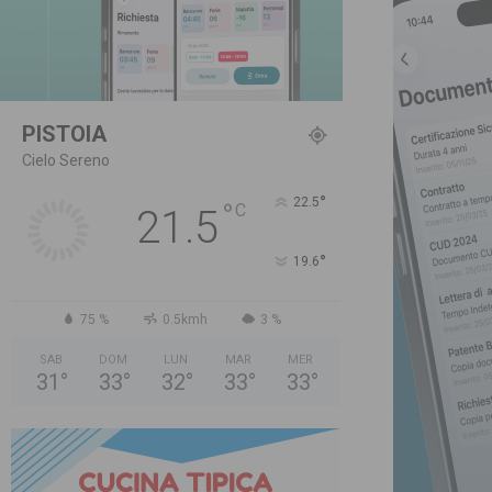
PISTOIA
Cielo Sereno
°
22.5
°
C
21.5
°
19.6
75 %
0.5kmh
3 %
SAB
DOM
LUN
MAR
MER
31
°
33
°
32
°
33
°
33
°