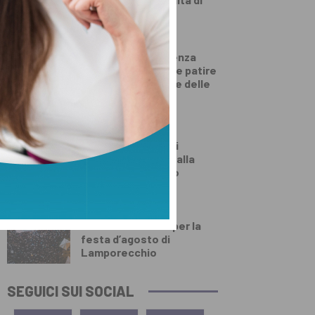
rilascio
SALUTE E BENESSERE
Come dimagrire senza
contare le calorie e patire
la fame? La lezione delle
diete ‘veg’
DALLA TOSCANA
Un’altra giornata di
incendi di bosco, dalla
Toscana al Mugello
PRIMO PIANO
Numeri da record per la
festa d’agosto di
Lamporecchio
SEGUICI SUI SOCIAL