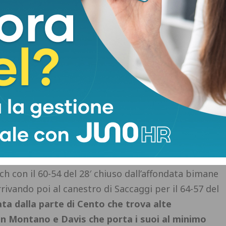
Pistoia fa la voce grossa con Johnson e Zanotti
iaccia e poi nel pitturato chiude per il 26-17 del
e e Guerrieri si fa sentire (28-21 al 11′) ma Pistoia
ente con un buon impatto di Dellosto. Poi un paio
Johnson fanno fuggire via l’Estra prima sul 40-25
mo vantaggio del 50-27
con Saccaggi dalla lunetta
 del suono della sirena e Conti manda negli
 terzo periodo l’Estra tocca nuovamente il +20
giustare la mira da tre punti e cerca di riaprire la
rano viste fino a quel momento: Berdini, Conti e
che riesce a reagire solo con Johnson ma nel
ch con il 60-54 del 28′ chiuso dall’affondata bimane
rivando poi al canestro di Saccaggi per il 64-57 del
sata dalla parte di Cento che trova alte
con Montano e Davis che porta i suoi al minimo