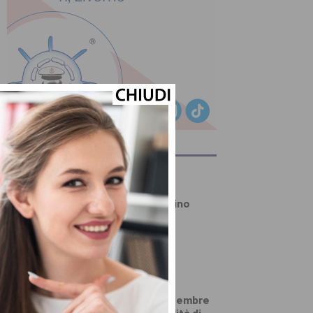
ULTIMI ARTICOLI
PRIMO PIANO
Quarrata ricorda Gino
Bracali, Giordano
Cappellini e Mario
Innocenti
PRIMO PIANO
Carta d’identità
elettronica, a settembre
cambiano le modalità di