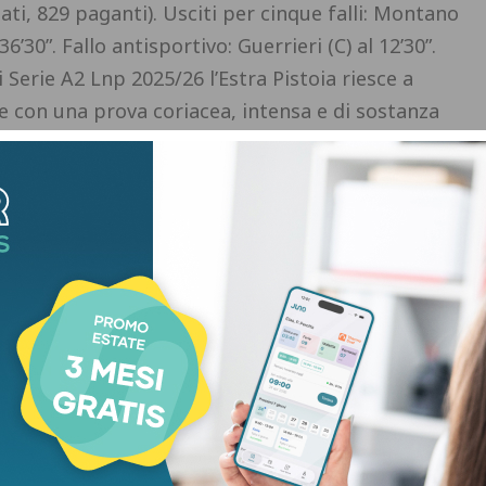
ati, 829 paganti). Usciti per cinque falli: Montano
6’30”. Fallo antisportivo: Guerrieri (C) al 12’30”.
Serie A2 Lnp 2025/26 l’Estra Pistoia riesce a
re con una prova coriacea, intensa e di sostanza
 91-80.
Una sfida dai due volti con un primo
pinto Pistoia anche a 23 punti di vantaggio sul
degli ospiti che sono arrivati fino al -2 ma, nel
uori per il riacutizzarsi del suo infortunio,
dare il colpo finale alla partita ancora con Dellosto
23 punti, Seneca Knight e Jazz Johnson: prossimo
 in trasferta a Forlì.
Clima di grande festa alla
a le due tifoserie ma i due punti in palio sono
ette in quintetto Saccaggi e Magro dopo le
print per l’Estra che mette subito le mani sul
spite) con Cento che nel primo quarto si difende