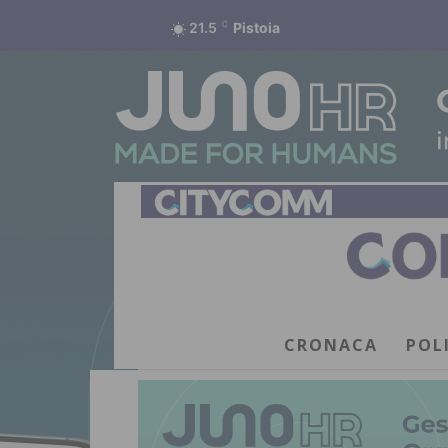
21.5
C
Pistoia
CRONACA
POL