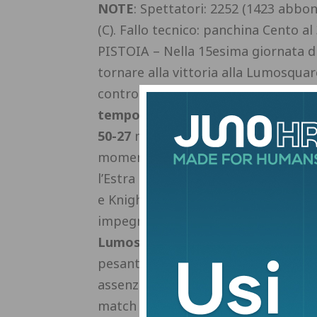
NOTE
: Spettatori: 2252 (1423 abbon
(C). Fallo tecnico: panchina Cento al 3
PISTOIA – Nella 15esima giornata di 
tornare alla vittoria alla Lumosqua
contro la Sella Cento, sconfitta per
tempo da 50 punti segnati che ha s
50-27
ma, da lì, è partita la rimonta 
momento clou con Lorenzo Saccaggi f
l’Estra ritrova lo smalto giusto per 
e Knight. Top scorer, entrambi con 
impegno lunedì 8 dicembre alle 20.45
Lumosquare
visto il gemellaggio fr
pesantissimi e coach Della Rosa rim
assenze contro Avellino. L’inizio è s
match (8-0 Knight al 4′ e timeout o