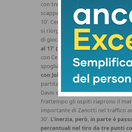
con tre triple di Montano (16-7) ma 
scappando via sul 23-7 col 41 che sch
10′.
Cento prova a sparigliare le cart
si riorganizza e sprinta via nuovam
di giocate in combinata di
Knight e 
al 17′ (con il #22) e poi sul massi
con Cento che, però, rintuzza prima
spogliatoi sul 50-34.
In apertura di
con Johnson
, poi Cento inizia ad ag
partita con percentuali che non si e
Davis suonano la carica con Pistoia 
frattempo gli ospiti riaprono il mat
importante di Zanotti nel traffico ar
30′.
L’inerzia, però, in parte è pas
percentuali nel tiro da tre punti 