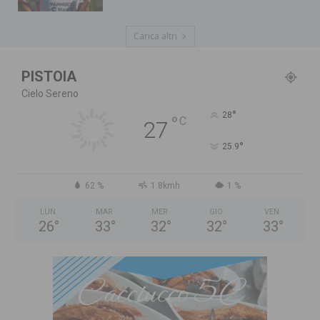
Carica altri
PISTOIA
Cielo Sereno
°
28
°
C
27
°
25.9
62 %
1.8kmh
1 %
LUN
MAR
MER
GIO
VEN
26
°
33
°
32
°
32
°
33
°