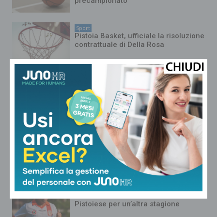
precampionato
Sport
Pistoia Basket, ufficiale la risoluzione
contrattuale di Della Rosa
Sport
Larcianese, finite la vacanze: test
atletici al Cei per la nuova stagione di
Eccellenza
Sport
Gran colpo per l’Under-17 del Pistoia
Basket
Sport
Luis Maldonado rinnova con la
Pistoiese per un’altra stagione