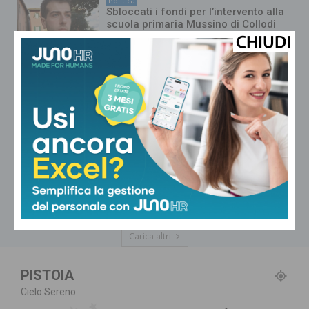
Politica
Sbloccati i fondi per l’intervento alla
scuola primaria Mussino di Collodi
Politica
Ok all’assestamento di bilancio a
Pescia, il vicesindaco Tridente: “Il
risanamento produce effetti
concreti”
Politica
Nel piano dei rifiuti regionale il
revamping dell’inceneritore di
Montale e il raddoppio delle
tonnellate
Carica altri
PISTOIA
Cielo Sereno