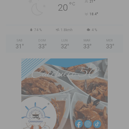
°
21
°
C
20
°
18.4
74 %
1.8kmh
4 %
SAB
DOM
LUN
MAR
MER
31
°
33
°
32
°
33
°
33
°