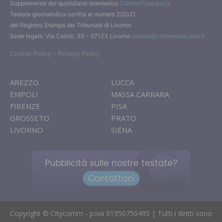
Supplemento del quotidiano telematico
CorriereToscano.it
Testata giornalistica iscritta al numero 2/2021
del Registro Stampa del Tribunale di Livorno
Sede legale: Via Cairoli, 30 - 57123 Livorno
pistoia@corrieretoscano.it
-
Cookie Policy
Privacy Policy
AREZZO
LUCCA
EMPOLI
MASSA CARRARA
FIRENZE
PISA
GROSSETO
PRATO
LIVORNO
SIENA
Pubblicità sulle nostre testate?
Contattaci
Copyright © Citycomm - p.iva 01950750495 | Tutti i diritti sono