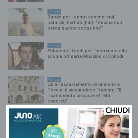
Politica
Bando per i centri commerciali
naturali, Ferhati (Fdi): “Pescia non
perda questa occasione”
Politica
Sbloccati i fondi per l’intervento alla
scuola primaria Mussino di Collodi
Politica
Ok all’assestamento di bilancio a
Pescia, il vicesindaco Tridente: “Il
risanamento produce effetti
concreti”
Politica
Nel piano dei rifiuti regionale il
revamping dell’inceneritore di
Montale e il raddoppio delle
tonnellate