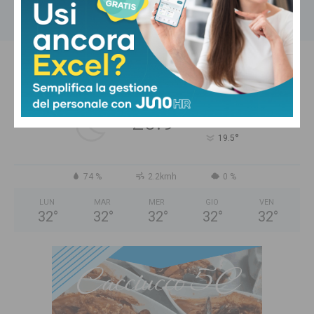
Carica altri
PISTOIA
Cielo Sereno
°
22.1
°
C
20.9
°
19.5
74 %
2.2kmh
0 %
LUN
MAR
MER
GIO
VEN
32
°
32
°
32
°
32
°
32
°