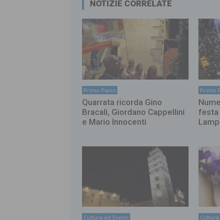
NOTIZIE CORRELATE
Primo Piano
Primo 
Quarrata ricorda Gino
Numer
Bracali, Giordano Cappellini
festa
e Mario Innocenti
Lamp
Cultura ed Eventi
Cultura