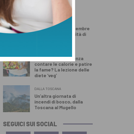
Innocenti
PRIMO PIANO
Carta d’identità
elettronica, a settembre
cambiano le modalità di
rilascio
SALUTE E BENESSERE
Come dimagrire senza
contare le calorie e patire
la fame? La lezione delle
diete ‘veg’
DALLA TOSCANA
Un’altra giornata di
incendi di bosco, dalla
Toscana al Mugello
SEGUICI SUI SOCIAL