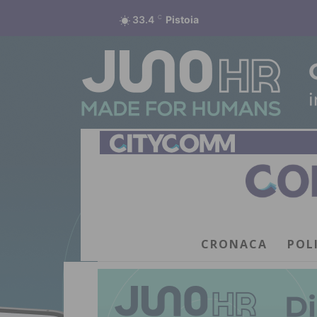
33.4
C
Pistoia
CRONACA
POL