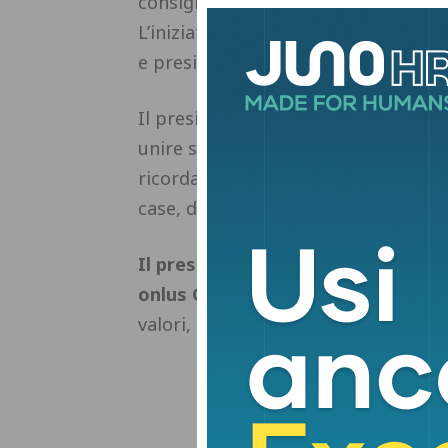
consigliere comunale e presidente d
L’iniziativa odierna è stata dedicat
e presidente della Fondazione Turat
Il presidente, nel suo intervento, h
unire solidarietà, urbanistica e spi
ricorda e valorizza chi ha saputo i
case, dai luoghi, dalle relazioni”.
Il presidente ha quindi ringraziato
onlus Giancarlo Magni
“per aver vo
valori, e un’idea concreta di futuro 