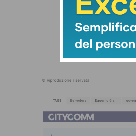
© Riproduzione riservata
TAGS
Belvedere
Eugenio Giani
gover