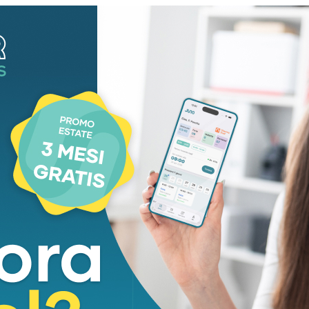
ell’
Istituto autonomo case popolari pistoiese
.
a anche
alla memoria di Nicola Cariglia
, giornalista
i.
a sottolineato il valore di quel progetto che “seppe
rito di comunità”, “La Toscana – ha poi aggiunto –
mmaginare un domani più giusto, partendo dalle
 l’attuale presidente della Fondazione Turati
luto questa iniziativa che custodisce memoria,
fondata sulla dignità delle persone”.