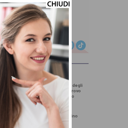
ULTIMI ARTICOLI
PRIMO PIANO
Pistoia dalla parte degli
anziani: punti di ritrovo
aperti tutto agosto
PRIMO PIANO
Quarrata ricorda Gino
Bracali, Giordano
Cappellini e Mario