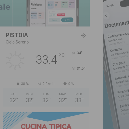
PISTOIA
Cielo Sereno
°
34
°
C
33.4
°
31.5
38 %
2.2kmh
0 %
SAB
DOM
LUN
MAR
MER
32
°
32
°
32
°
32
°
33
°