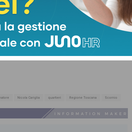
natore
Nicola Cariglia
quartieri
Regione Toscana
Scornio