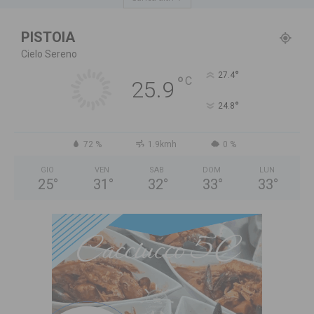
PISTOIA
Cielo Sereno
°
27.4
°
C
25.9
°
24.8
72 %
1.9kmh
0 %
GIO
VEN
SAB
DOM
LUN
25
°
31
°
32
°
33
°
33
°