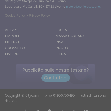
del Registro Stampa del Tribunale di Livorno
Sede legale: Via Cairoli, 30 - 57123 Livorno
pistoia@corrieretoscano.it
-
Cookie Policy
Privacy Policy
AREZZO
LUCCA
EMPOLI
MASSA CARRARA
FIRENZE
PISA
GROSSETO
PRATO
LIVORNO
SIENA
Pubblicità sulle nostre testate?
Contattaci
Copyright © Citycomm - p.iva 01950750495 | Tutti i diritti sono
riservati