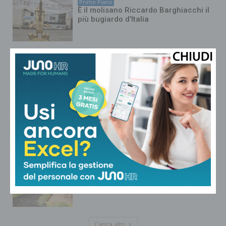
Primo Piano
È il molisano Riccardo Barghiacchi il
più bugiardo d’Italia
Primo Piano
Aurora Lomi è Miss Granducato: vola
alle prefinali nazionali di miss Italia
Cultura ed Eventi
Torna la Fiera d’Agosto a
Lamporecchio: appuntamento dall’1
al 5 agosto
Cultura ed Eventi
Al NaturArt Village di Pistoia si
elegge Miss Granducato
Carica altri