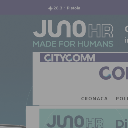
28.3
C
Pistoia
CRONACA
POL