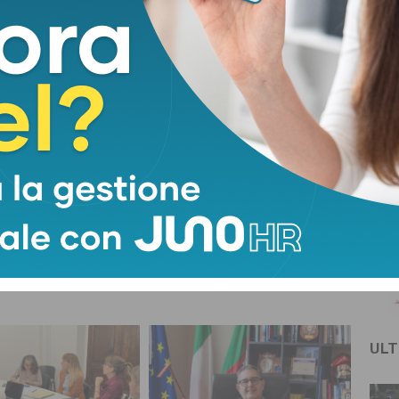
cana
dalla Toscana
enza carceri,
Agli Istituti storici
scrive a
della Resistenza
: “Stato
garantite risorse su
 la sua parte”
base triennale
ULT