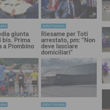
cana
dalla Toscana
edia giunta
Riesame per Toti
i bis. Prima
arrestato, pm: “Non
a a Piombino
deve lasciare
domiciliari”
cana
dalla Toscana