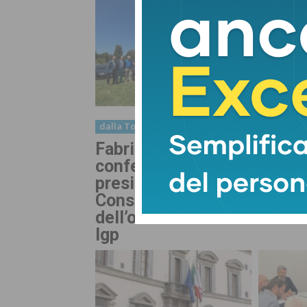
dalla Toscana
dalla Tos
Fabrizio Filippi
Emerg
confermato alla
Giani 
presidenza del
Nordio
Consorzio di Tutela
faccia
dell’olio Toscano
Igp