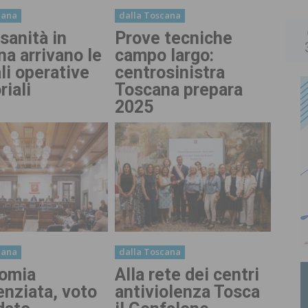
cana
dalla Toscana
 sanità in
Prove tecniche
a arrivano le
campo largo:
li operative
centrosinistra
riali
Toscana prepara
2025
cana
dalla Toscana
omia
Alla rete dei centri
enziata, voto
antiviolenza Tosca