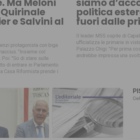
e. Ma Meloni
siamo d’acco
 Quirinale
politica est
r e Salvini al
fuori dalle p
Il leader M5S ospite di Capalb
ufficializza le primarie in vi
 Renzi protagonista con biga
Palazzo Chigi: "Per prima cos
naccius. "Insieme col
andrebbe impressa una svolt
 Poi: "So di stare sulle
o di entrare in Parlamento
iva Casa Riformista prende i
PI
Cie