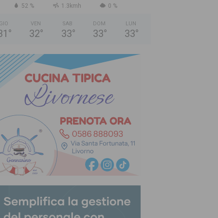
52 %
1.3kmh
0 %
GIO
VEN
SAB
DOM
LUN
31
°
32
°
33
°
33
°
33
°