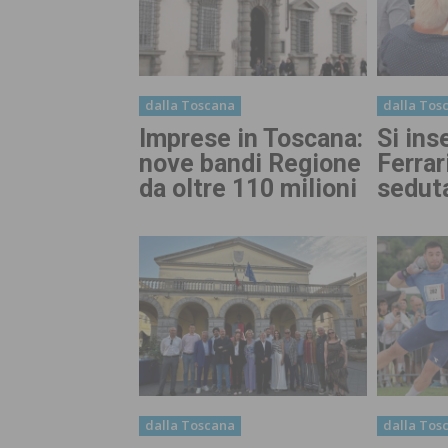
dalla Toscana
dalla Tos
Imprese in Toscana:
Si ins
nove bandi Regione
Ferrar
da oltre 110 milioni
sedut
dalla Toscana
dalla Tos