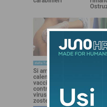
carabinieri
riman
Ostru
dalla Toscana
dalla Tos
Si amplia il
Giunt
calendario
Cenni:
vaccinale toscano
gover
contro papilloma
Poggi
virus ed herpes
zoster