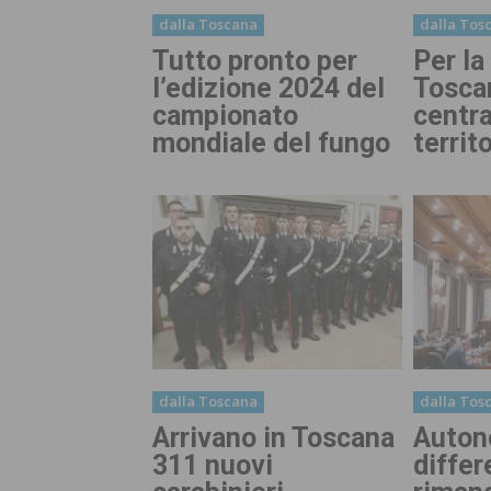
dalla Toscana
dalla Tos
Tutto pronto per
Per la
l’edizione 2024 del
Toscan
campionato
centra
mondiale del fungo
territo
dalla Toscana
dalla Tos
Arrivano in Toscana
Auton
311 nuovi
differ