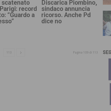
i scatenato
Discarica Piombino,
Parigi: record
sindaco annuncia
to: “Guardo a
ricorso. Anche Pd
esso”
dice no
SEG
113
Pagina 109 di 113