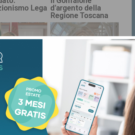
dato.
il Gonfalone
zionismo Lega
d’argento della
Regione Toscana
cana
dalla Toscana
a sindaca
Attacco ospedale
 la squadra di
pediatrico Kiev,
no a
Giani: “Ponte
bonsi
sanitario con
Meyer”