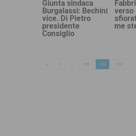
Giunta sindaca
Fabbr
Burgalassi: Bechini
verso 
vice. Di Pietro
sfiora
presidente
me st
Consiglio
...
...
1
108
109
110