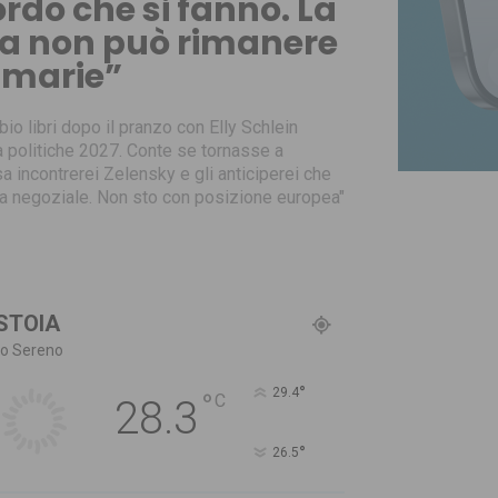
rdo che si fanno. La
era non può rimanere
rimarie”
io libri dopo il pranzo con Elly Schlein
sta politiche 2027. Conte se tornasse a
a incontrerei Zelensky e gli anticiperei che
a negoziale. Non sto con posizione europea"
STOIA
lo Sereno
°
29.4
°
C
28.3
°
26.5