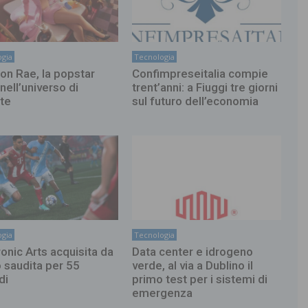
gia
Tecnologia
on Rae, la popstar
Confimpreseitalia compie
nell’universo di
trent’anni: a Fiuggi tre giorni
ite
sul futuro dell’economia
gia
Tecnologia
ronic Arts acquisita da
Data center e idrogeno
 saudita per 55
verde, al via a Dublino il
di
primo test per i sistemi di
emergenza