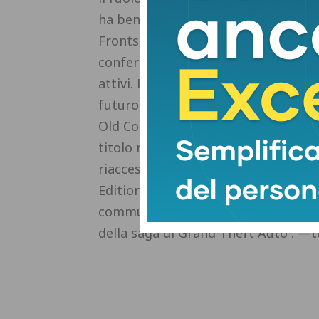
ha beneficiato del lancio record del
Fronts, con un aumento dei nuovi a
confermando il clamore mediatico e 
attivi. L'attesa è ora tutta per i pro
futuro con grande fiducia: “Guardia
Old Country, NBA 2K26 e Borderland
titolo non ancora ufficializzato, l'
riacceso le speranze dei fan, in atte
Edition. Il futuro della compagnia 
community in fermento e l'attesa orm
della saga di Grand Theft Auto . 