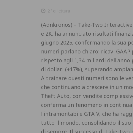
2
' di lettura
(Adnkronos) – Take-Two Interactive
e 2K, ha annunciato risultati finanzi
giugno 2025, confermando la sua pos
numeri parlano chiaro: ricavi GAAP pe
rispetto agli 1,34 miliardi dell'ann
di dollari (+17%), superando ampia
A trainare questi numeri sono le vend
che continuano a crescere in un mod
Theft Auto, con vendite complessive
conferma un fenomeno in continua e
l'intramontabile GTA V, che ha raggi
tutto il mondo, consolidando il suo
di sempre. Il successo di Take-Two 