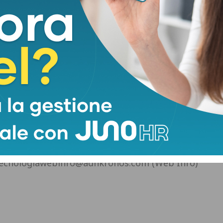
 Trailer 2 di GTA VI e del pacchetto estivo Money
ccount del 50% anno su anno", ha aggiunto,
l'impatto diretto sul numero di giocatori
ssimi, grandi lanci. Zelnick ha infatti guardato al
mo con enorme fiducia ai prossimi lanci: Mafia: The
s 4”. Sebbene "Mafia: The Old Country" sia un
accenno del CEO a un nuovo capitolo della saga ha
sa di un erede del fortunato Mafia: Definitive
appare quindi più luminoso che mai, con una
ai alle stelle per il prossimo, epocale capitolo
—tecnologiawebinfo@adnkronos.com (Web Info)