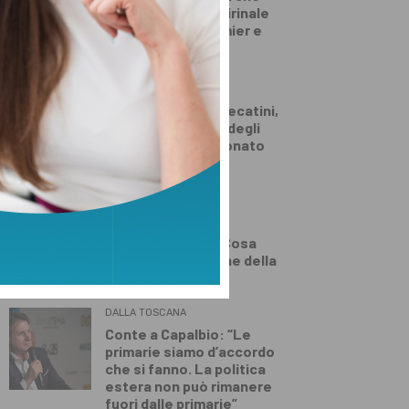
vuole andare al Quirinale
con Vannacci premier e
Salvini al Viminale”
PRIMO PIANO
Fabo Herons Montecatini,
ecco il calendario degli
impegni precampionato
DEMOGRAFICA
Riparare il Dna
danneggiato può
allungare la vita? Cosa
insegnano le balene della
Groenlandia
DALLA TOSCANA
Conte a Capalbio: “Le
primarie siamo d’accordo
che si fanno. La politica
estera non può rimanere
fuori dalle primarie”