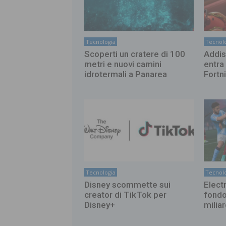
Tecnologia
Tecnolo
Scoperti un cratere di 100
Addis
metri e nuovi camini
entra 
idrotermali a Panarea
Fortn
Tecnologia
Tecnolo
Disney scommette sui
Elect
creator di TikTok per
fondo
Disney+
miliar