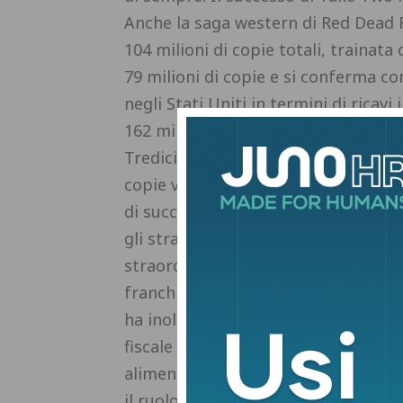
Anche la saga western di Red Dead
104 milioni di copie totali, traina
79 milioni di copie e si conferma co
negli Stati Uniti in termini di ricav
162 milioni di copie totali, e per Bor
Tredici delle franchise di Take-Two 
copie vendute, un segno della profon
di successo come Bioshock, Max Pay
gli straordinari risultati è stato il 
straordinari risultati del primo tri
franchise principali e la natura semp
ha inoltre annunciato un rialzo dell
fiscale 2026, portandole a 6,05-6,15 
alimentato anche dalle prospettive p
il ruolo cruciale che il futuro di al