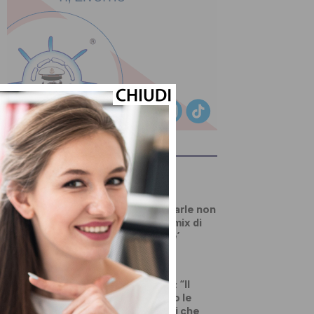
ULTIMI ARTICOLI
SALUTE E BENESSERE
Zanzare, a scatenarle non
è solo il caldo: un mix di
fattori le ‘accende’
DALLA TOSCANA
Renzi in Versiliana: “Il
problema non sono le
primarie. Ma Meloni che