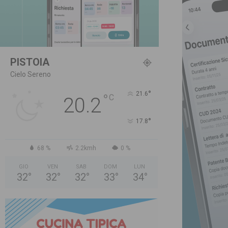
PISTOIA
Cielo Sereno
°
21.6
°
C
20.2
°
17.8
68 %
2.2kmh
0 %
GIO
VEN
SAB
DOM
LUN
32
°
32
°
32
°
33
°
34
°