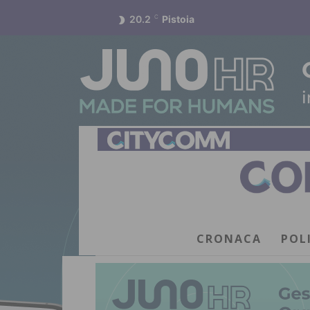
20.2
C
Pistoia
CRONACA
POL