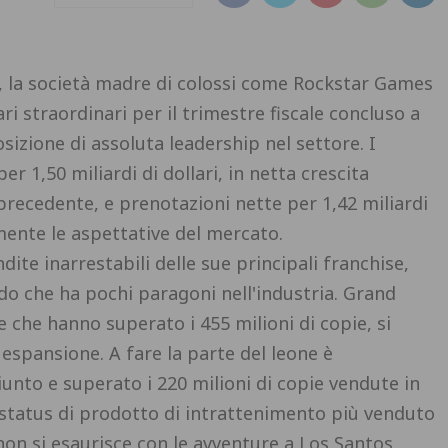
, la società madre di colossi come Rockstar Games
ari straordinari per il trimestre fiscale concluso a
izione di assoluta leadership nel settore. I
r 1,50 miliardi di dollari, in netta crescita
o precedente, e prenotazioni nette per 1,42 miliardi
mente le aspettative del mercato.
ite inarrestabili delle sue principali franchise,
o che ha pochi paragoni nell'industria. Grand
 che hanno superato i 455 milioni di copie, si
spansione. A fare la parte del leone è
unto e superato i 220 milioni di copie vendute in
 status di prodotto di intrattenimento più venduto
non si esaurisce con le avventure a Los Santos.