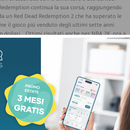
 Redemption continua la sua corsa, raggiungendo
ta da un Red Dead Redemption 2 che ha superato le
me il gioco più venduto degli ultimi sette anni
i in dollari. Ottimi risultati anche per NBA 2K, ora a
derlands, che si attesta a 94 milioni di copie.
hanno almeno un titolo con più di 5 milioni di
da diversificazione del catalogo, che include titoli
ne, Mafia, Bully e Midnight Club. A commentare
CEO Strauss Zelnick, che ha dichiarato: “I nostri
mestre riflettono la domanda costante per le nostre
re più diversificata della nostra attività”. Zelnick
e previsioni per le prenotazioni nette dell’anno
miliardi di dollari. L'entusiasmo di Zelnick è
er i prossimi mesi. Il CEO ha infatti sottolineato
cune serie avrà sul business dell'azienda. "GTA Online