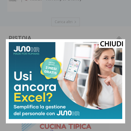
Carica altri
PISTOIA
Cielo Sereno
°
24.3
°
C
22
°
20.6
76 %
0.5kmh
0 %
VEN
SAB
DOM
LUN
MAR
31
°
31
°
33
°
32
°
32
°