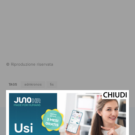
© Riproduzione riservata
TAGS
adnkronos
fis
NOTIZIE CORRELATE
Fisco
Cassa “chiusa per ferie”: istruzioni