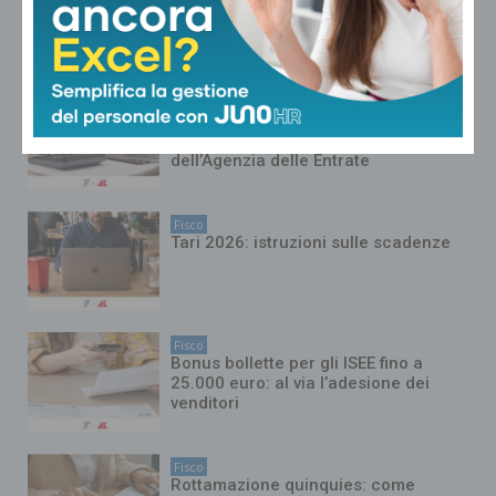
sulla comunicazione all’Agenzia delle
Entrate
Fisco
Cassetto Fiscale, al via la nuova era
per la consultazione degli atti
dell’Agenzia delle Entrate
Fisco
Tari 2026: istruzioni sulle scadenze
Fisco
Bonus bollette per gli ISEE fino a
25.000 euro: al via l’adesione dei
venditori
Fisco
Rottamazione quinquies: come