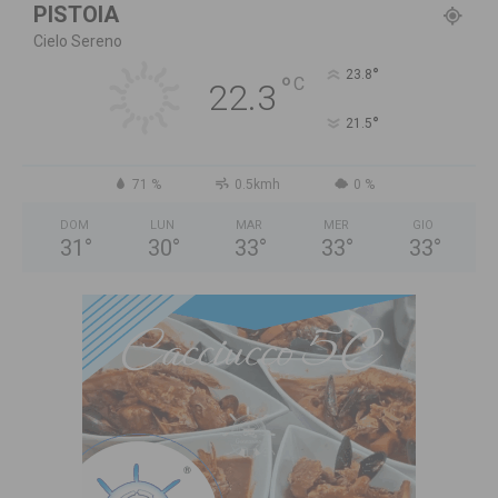
PISTOIA
Cielo Sereno
°
23.8
°
C
22.3
°
21.5
71 %
0.5kmh
0 %
DOM
LUN
MAR
MER
GIO
31
°
30
°
33
°
33
°
33
°