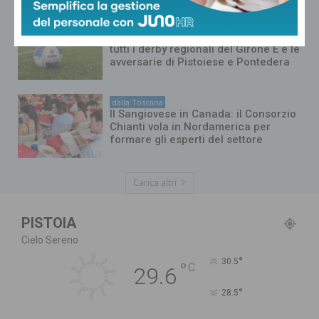
dalla Toscana
La composizione dei gironi di Serie D:
tutti i derby regionali del Girone E e le
avversarie di Pistoiese e Pontedera
dalla Toscana
Il Sangiovese in Canada: il Consorzio
Chianti vola in Nordamerica per
formare gli esperti del settore
Carica altri
PISTOIA
Cielo Sereno
°
30.5
°
C
29.6
°
28.5