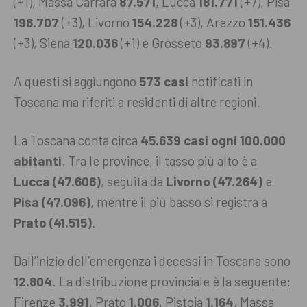
(+1), Massa Carrara
87.571
, Lucca
181.771
(+7), Pisa
196.707
(+3), Livorno
154.228
(+3), Arezzo
151.436
(+3), Siena
120.036
(+1) e Grosseto
93.897
(+4).
A questi si aggiungono
573 casi
notificati in
Toscana ma riferiti a residenti di altre regioni.
La Toscana conta circa
45.639 casi ogni 100.000
abitanti
. Tra le province, il tasso più alto è a
Lucca (47.606)
, seguita da
Livorno (47.264)
e
Pisa (47.096)
, mentre il più basso si registra a
Prato (41.515)
.
Dall’inizio dell’emergenza i decessi in Toscana sono
12.804
. La distribuzione provinciale è la seguente:
Firenze
3.991
, Prato
1.006
, Pistoia
1.164
, Massa