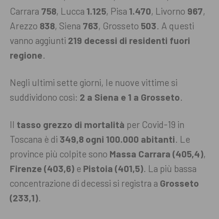
Carrara
758
, Lucca
1.125
, Pisa
1.470
, Livorno
967
,
Arezzo
838
, Siena
763
, Grosseto
503
. A questi
vanno aggiunti
219 decessi di residenti fuori
regione
.
Negli ultimi sette giorni, le nuove vittime si
suddividono così:
2 a Siena e 1 a Grosseto
.
Il
tasso grezzo di mortalità
per Covid-19 in
Toscana è di
349,8 ogni 100.000 abitanti
. Le
province più colpite sono
Massa Carrara (405,4)
,
Firenze (403,6)
e
Pistoia (401,5)
. La più bassa
concentrazione di decessi si registra a
Grosseto
(233,1)
.