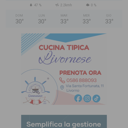
47 %
2.2kmh
0 %
DOM
LUN
MAR
MER
GIO
30
°
30
°
33
°
33
°
33
°