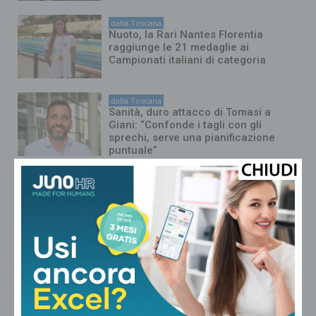
dalla Toscana
Nuoto, la Rari Nantes Florentia
raggiunge le 21 medaglie ai
Campionati italiani di categoria
dalla Toscana
Sanità, duro attacco di Tomasi a
Giani: “Confonde i tagli con gli
sprechi, serve una pianificazione
puntuale”
dalla Toscana
Fiamme di bosco in tutta la Regione,
superlavoro per l’Aib
dalla Toscana
Conte in commissione Covid:
“Scavate pure, non troverete niente
di illecito su di me. Meloni mi diede
del criminale”