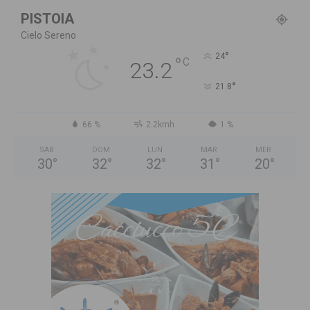
PISTOIA
Cielo Sereno
°
24
°
C
23.2
°
21.8
66 %
2.2kmh
1 %
SAB
DOM
LUN
MAR
MER
30
°
32
°
32
°
31
°
20
°