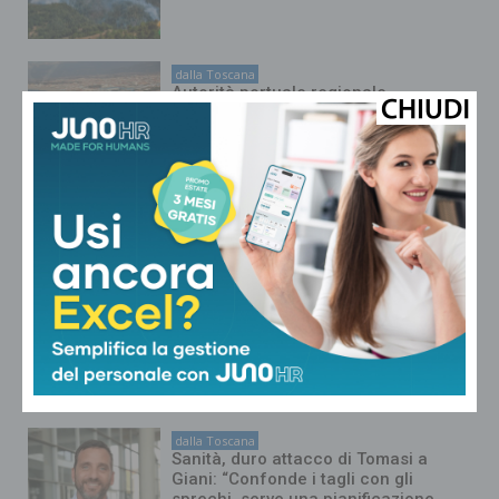
dalla Toscana
Autorità portuale regionale,
approvato il piano triennale: 7,5
milioni di euro per gli scali toscani
dalla Toscana
Bruciano i boschi di Firenzuola: in
azione elicotteri e Canadair. Fiamme
domate nel resto della regione
dalla Toscana
Nuoto, la Rari Nantes Florentia
raggiunge le 21 medaglie ai
Campionati italiani di categoria
dalla Toscana
Sanità, duro attacco di Tomasi a
Giani: “Confonde i tagli con gli
sprechi, serve una pianificazione