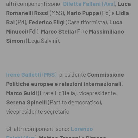
altri componenti sono:
Diletta Fallani
(Avs
)
,
Luca
Romanelli Rossi
(M5S),
Mario Puppa
(Pd) e
Lidia
Bai
(Pd),
Federico Eligi
(Casa riformista),
Luca
Minucci
(FdI),
Marco Stella
(FI) e
Massimiliano
Simoni
(Lega Salvini).
Irene Galletti
(
M5S
)
, presidente
Commissione
Politiche europee e relazioni internazionali.
Marco Guidi
(Fratelli d’Italia), vicepresidente.
Serena Spinelli
(Partito democratico),
vicepresidente segretario
Gli altri componenti sono:
Lorenzo
Falchi (Avs
),
Matteo Trapani
e
Simona