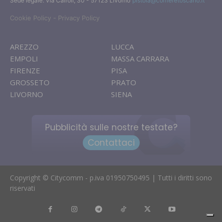
Sede legale: Via Cairoli, 30 - 57123 Livorno
pistoia@corrieretoscano.it
-
Cookie Policy
Privacy Policy
AREZZO
LUCCA
EMPOLI
MASSA CARRARA
FIRENZE
PISA
GROSSETO
PRATO
LIVORNO
SIENA
Pubblicità sulle nostre testate?
Contattaci
Copyright © Citycomm - p.iva 01950750495 | Tutti i diritti sono
riservati