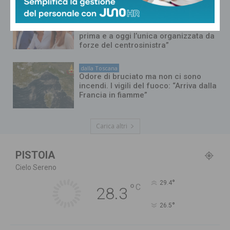
dalla Toscana
Festa U pioniera di campo largo al
via, sindaca Alberta Ticciati: “La
prima e a oggi l’unica organizzata da
forze del centrosinistra”
dalla Toscana
Odore di bruciato ma non ci sono
incendi. I vigili del fuoco: “Arriva dalla
Francia in fiamme”
Carica altri
PISTOIA
Cielo Sereno
°
29.4
°
C
28.3
°
26.5