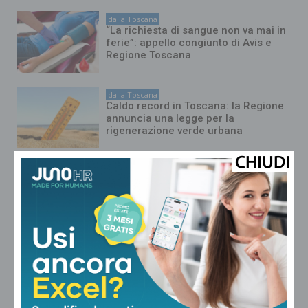
dalla Toscana
“La richiesta di sangue non va mai in
ferie”: appello congiunto di Avis e
Regione Toscana
dalla Toscana
Caldo record in Toscana: la Regione
annuncia una legge per la
rigenerazione verde urbana
dalla Toscana
Donazione di sangue, l’appello di
Regione e Avis Toscana per evitare
l’emergenza ad agosto
dalla Toscana
Industria, produzione stabile (+0,3%)
a Lucca, Pistoia e Prato nel 2°
trimestre 2026. Bene la meccanica