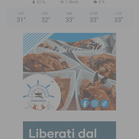
52 %
1.3kmh
0 %
GIO
VEN
SAB
DOM
LUN
31
°
32
°
33
°
33
°
33
°