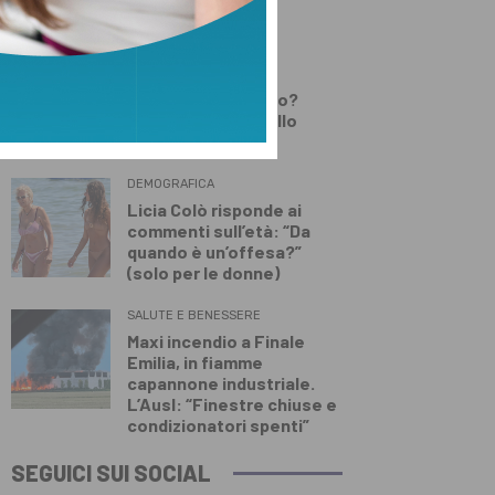
Lamporecchio
DEMOGRAFICA
Testosterone e
spermatozoi in calo?
Cosa c’è di vero nello
“Spermageddon”
DEMOGRAFICA
Licia Colò risponde ai
commenti sull’età: “Da
quando è un’offesa?”
(solo per le donne)
SALUTE E BENESSERE
Maxi incendio a Finale
Emilia, in fiamme
capannone industriale.
L’Ausl: “Finestre chiuse e
condizionatori spenti”
SEGUICI SUI SOCIAL