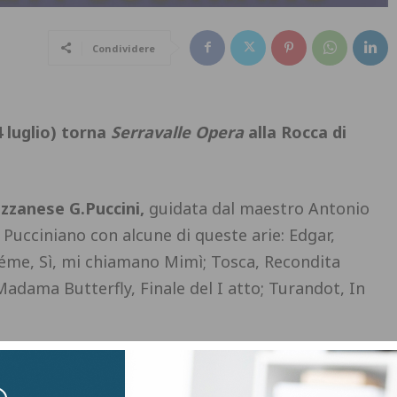
Condividere
 luglio) torna
Serravalle Opera
alla Rocca di
zzanese G.Puccini,
guidata dal maestro Antonio
à Pucciniano con alcune di queste arie: Edgar,
éme, Sì, mi chiamano Mimì; Tosca, Recondita
 Madama Butterfly, Finale del I atto; Turandot, In
 cultura
Ilaria Gargini
: “Sarà di nuovo un piacere
Rocca di Serravalle
, per condividere una serata