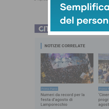
TAGS
Accademia Musicale Uzzanese G.P
NOTIZIE CORRELATE
Primo Piano
Primo 
Numeri da record per la
‘Cinem
festa d’agosto di
progr
Lamporecchio
agos