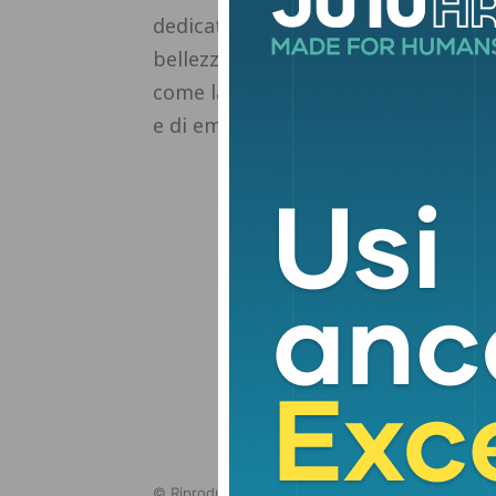
dedicata alla grande musica.
Serrav
bellezza delle arie pucciniane in un
come la cultura sappia valorizzare i
e di emozione”.
© Riproduzione riservata