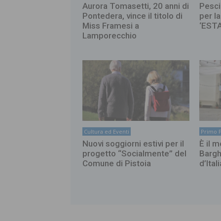
Aurora Tomasetti, 20 anni di
Pesci
Pontedera, vince il titolo di
per l
Miss Framesi a
‘EST
Lamporecchio
Cultura ed Eventi
Primo 
Nuovi soggiorni estivi per il
È il 
progetto “Socialmente” del
Bargh
Comune di Pistoia
d’Itali