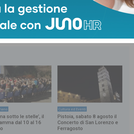
uccini
Ilaria Gargini
Rocca di Castruccio
Serravalle Opera
Piano
Cultura ed Eventi
a sotto le stelle’, il
Pistoia, sabato 8 agosto il
amma dal 10 al 16
Concerto di San Lorenzo e
to
Ferragosto