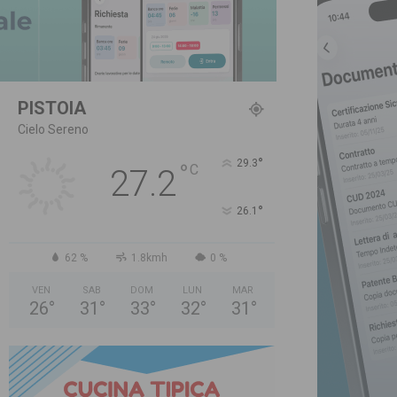
PISTOIA
Cielo Sereno
°
29.3
°
C
27.2
°
26.1
62 %
1.8kmh
0 %
VEN
SAB
DOM
LUN
MAR
26
°
31
°
33
°
32
°
31
°