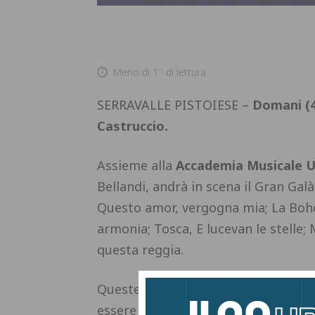
Meno di 1
' di lettura
SERRAVALLE PISTOIESE –
Domani (4
Castruccio.
Assieme alla
Accademia Musicale U
Bellandi, andrà in scena il Gran Gal
Questo amor, vergogna mia; La Boh
armonia; Tosca, E lucevan le stelle;
questa reggia.
Queste le parole dell’assessore alla
essere nella splendida cornice della