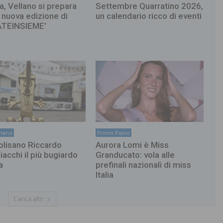
a, Vellano si prepara
Settembre Quarratino 2026,
a nuova edizione di
un calendario ricco di eventi
ATEINSIEME’
Piano
Primo Piano
molisano Riccardo
Aurora Lomi è Miss
iacchi il più bugiardo
Granducato: vola alle
a
prefinali nazionali di miss
Italia
Carica altri