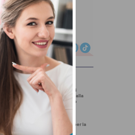
ULTIMI ARTICOLI
DALLA TOSCANA
Un’altra giornata di
incendi di bosco, dalla
Toscana al Mugello
PRIMO PIANO
Numeri da record per la
festa d’agosto di