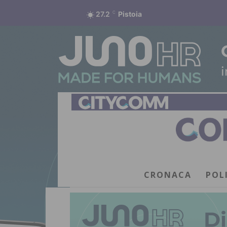
27.2
C
Pistoia
CRONACA
POL