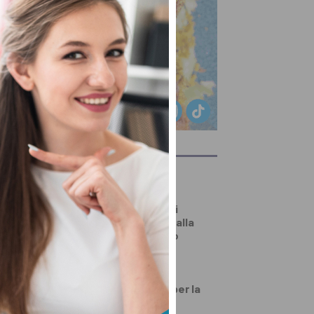
ULTIMI ARTICOLI
DALLA TOSCANA
Un’altra giornata di
incendi di bosco, dalla
Toscana al Mugello
PRIMO PIANO
Numeri da record per la
festa d’agosto di