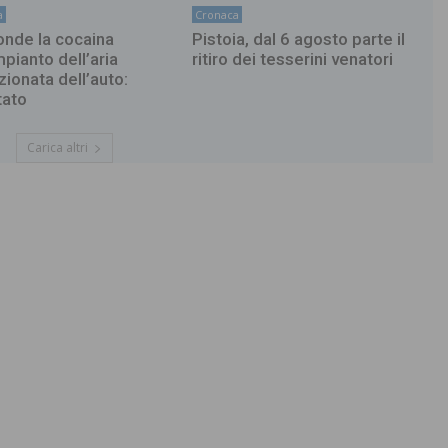
a
Cronaca
nde la cocaina
Pistoia, dal 6 agosto parte il
mpianto dell’aria
ritiro dei tesserini venatori
zionata dell’auto:
tato
Carica altri