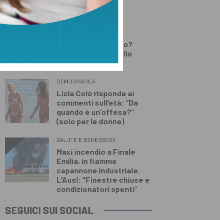
Lamporecchio
DEMOGRAFICA
Testosterone e
spermatozoi in calo?
Cosa c’è di vero nello
“Spermageddon”
DEMOGRAFICA
Licia Colò risponde ai
commenti sull’età: “Da
quando è un’offesa?”
(solo per le donne)
SALUTE E BENESSERE
Maxi incendio a Finale
Emilia, in fiamme
capannone industriale.
L’Ausl: “Finestre chiuse e
condizionatori spenti”
SEGUICI SUI SOCIAL