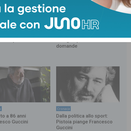
Piano
Cronaca
catini, sospensione
Toscana, corsa ai medici di
ttività per una sala slot
famiglia: presentate tante
domande
a
Cronaca
to a 86 anni
Dalla politica allo sport:
esco Guccini
Pistoia piange Francesco
Guccini