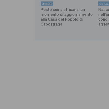
Cronaca
Cronac
Peste suina africana, un
Nasco
momento di aggiornamento
nell’i
alla Casa del Popolo di
condi
Capostrada
arres