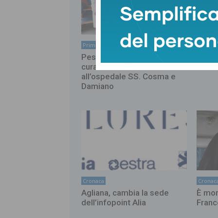
Primo Piano
Primo 
Pescia, nuovi servizi per la
Monte
cura del linfedema
dell’a
all’ospedale SS. Cosma e
Damiano
Cronaca
Cronac
Agliana, cambia la sede
È mor
dell’infopoint Alia
Franc