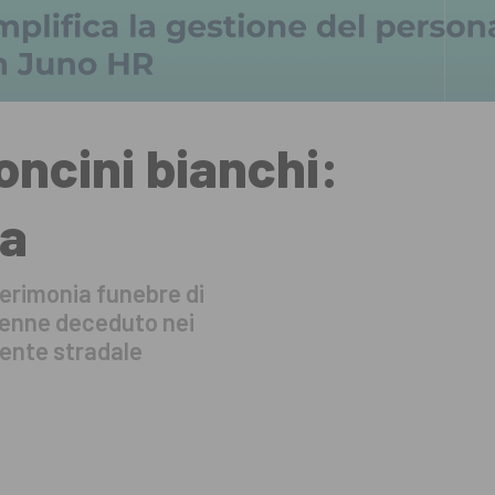
oncini bianchi:
ta
cerimonia funebre di
trenne deceduto nei
idente stradale