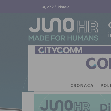
27.2
C
Pistoia
CRONACA
POL