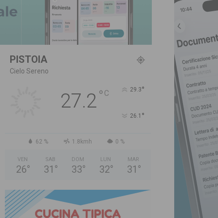
PISTOIA
Cielo Sereno
°
29.3
°
C
27.2
°
26.1
62 %
1.8kmh
0 %
VEN
SAB
DOM
LUN
MAR
26
°
31
°
33
°
32
°
31
°