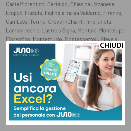
Castelfiorentino, Certaldo, Chiesina Uzzanese,
Empoli, Fiesole, Figline e Incisa Valdarno, Firenze,
Gambassi Terme, Greve inChianti, Impruneta,
Lamporecchio, Lastra a Signa, Montale, Montelupo
Fiorentino, Montemurlo, Montespertoli, Pieve a
Nievole, Pistoia, Poggio a Caiano, Prato, Rignano
sull’Arno, San Casciano Val di Pesa, Scandicci,
Scarperia e San Piero, Serravalle Pistoiese, Sesto
Fiorentino e Signa.