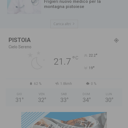
Frigieri nuovo medico per la
montagna pistoiese
Carica altri
PISTOIA
Cielo Sereno
°
22.2
°
C
21.7
°
19
62 %
1.8kmh
0 %
GIO
VEN
SAB
DOM
LUN
31
°
32
°
33
°
34
°
30
°