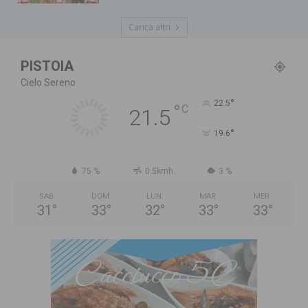
Carica altri
PISTOIA
Cielo Sereno
°
22.5
°
C
21.5
°
19.6
75 %
0.5kmh
3 %
SAB
DOM
LUN
MAR
MER
31
°
33
°
32
°
33
°
33
°