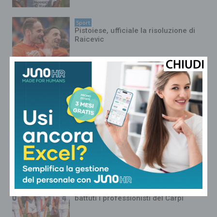
Sport
Pistoiese, ufficiale la risoluzione di
Raicevic
Sport
La Pistoiese tutela i vecchi abbonati
con una promo speciale
Sport
Mille tessere rinnovate nella fase 1
della campagna abbonamenti del
Pistoia Basket 2000
Sport
La Pistoiese parte bene nei test:
battuti i professionisti del Carpi