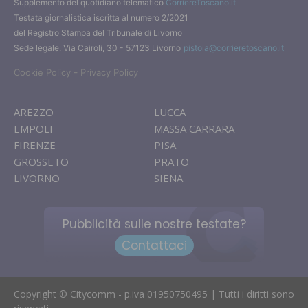
Supplemento del quotidiano telematico
CorriereToscano.it
Testata giornalistica iscritta al numero 2/2021
del Registro Stampa del Tribunale di Livorno
Sede legale: Via Cairoli, 30 - 57123 Livorno
pistoia@corrieretoscano.it
-
Cookie Policy
Privacy Policy
AREZZO
LUCCA
EMPOLI
MASSA CARRARA
FIRENZE
PISA
GROSSETO
PRATO
LIVORNO
SIENA
Pubblicità sulle nostre testate?
Contattaci
Copyright © Citycomm - p.iva 01950750495 | Tutti i diritti sono