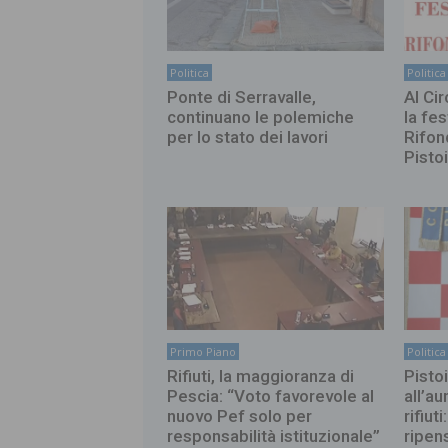
Politica
Politica
Ponte di Serravalle,
Al Ci
continuano le polemiche
la fes
per lo stato dei lavori
Rifon
Pisto
Primo Piano
Politica
Rifiuti, la maggioranza di
Pistoi
Pescia: “Voto favorevole al
all’au
nuovo Pef solo per
rifiut
responsabilità istituzionale”
ripen