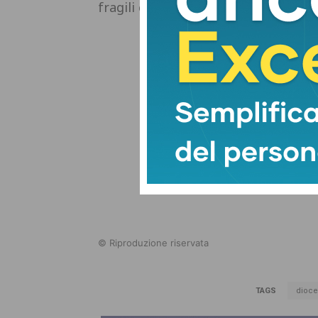
fragili e contrastare povertà e isol
© Riproduzione riservata
TAGS
dioces