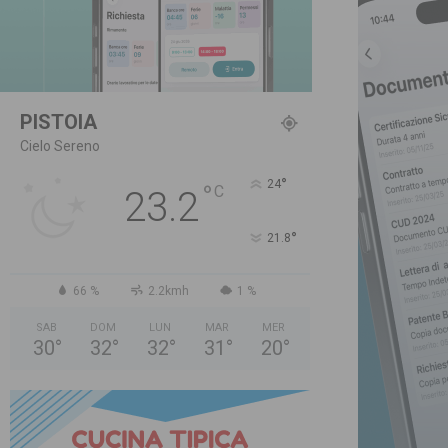
PISTOIA
Cielo Sereno
°
24
°
C
23.2
°
21.8
66 %
2.2kmh
1 %
SAB
DOM
LUN
MAR
MER
30
°
32
°
32
°
31
°
20
°