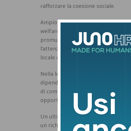
rafforzare la coesione sociale.
Ampio spazio viene riservato anche 
welfare. La Diocesi evidenzia l’imp
promuovendo percorsi di integrazio
l’attenzione sul ruolo del Terzo sett
locale come strumento di crescita s
Nella lettera si parla anche di emer
dipendenze e disagio giovanile. La D
di comunità tra scuole, associazioni 
opportunità formative e sociali.
Un ultimo passaggio riguarda gli anzi
un richiamo alla necessità di politi