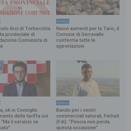
Politica
rcolo Arci di Torbecchia
Nuovi aumenti per la Taric, il
ta provinciale di
Comune di Serravalle
dazione Comunista di
conferma tutte le
ia
agevolazioni
Politica
a, ok in Consiglio
Bando per i centri
mento della tariffa sui
commerciali naturali, Ferhati
i: “Ma il servizio va
(Fdi): “Pescia non perda
sato”
questa occasione”