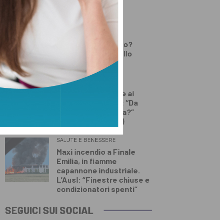
Lamporecchio
DEMOGRAFICA
Testosterone e
spermatozoi in calo?
Cosa c’è di vero nello
“Spermageddon”
DEMOGRAFICA
Licia Colò risponde ai
commenti sull’età: “Da
quando è un’offesa?”
(solo per le donne)
SALUTE E BENESSERE
Maxi incendio a Finale
Emilia, in fiamme
capannone industriale.
L’Ausl: “Finestre chiuse e
condizionatori spenti”
SEGUICI SUI SOCIAL