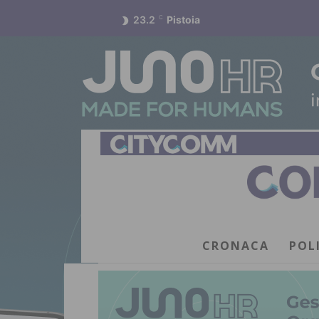
23.2
C
Pistoia
CRONACA
POL