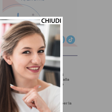
ULTIMI ARTICOLI
DALLA TOSCANA
Un’altra giornata di
incendi di bosco, dalla
Toscana al Mugello
PRIMO PIANO
Numeri da record per la
festa d’agosto di