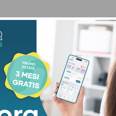
al tema del lavoro, dell’immigrazione e del
ortanza di contrastare sfruttamento e precarietà,
ne lavorativa e formazione. Richiamata inoltre
ore e sulla necessità di sostenere l’imprenditoria
ociale ed economica.
genza educativa, dispersione scolastica,
iocesi propone il rafforzamento dei patti educativi
e territorio per offrire ai giovani maggiori
ani, il calo demografico e il diritto alla casa, con
che pubbliche capaci di sostenere le persone più