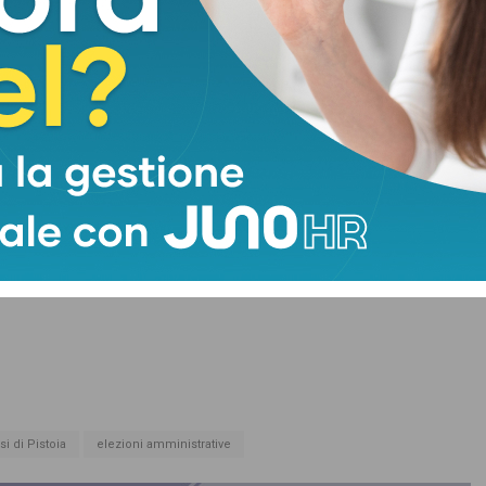
amento sociale.
i di Pistoia
elezioni amministrative