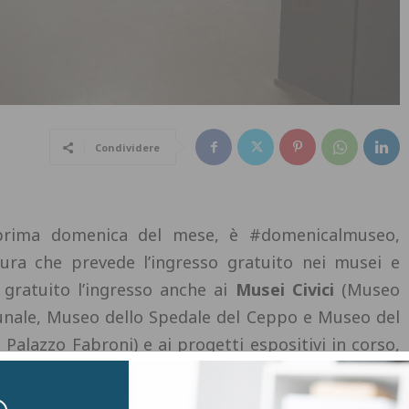
Condividere
prima domenica del mese, è #domenicalmuseo,
ultura che prevede l’ingresso gratuito nei musei e
, gratuito l’ingresso anche ai
Musei Civici
(Museo
munale, Museo dello Spedale del Ceppo e Museo del
alazzo Fabroni) e ai progetti espositivi in corso,
a San Giovanni
al Museo Civico e
Marino Marini: la
ubblico con orario continuato dalle 11 alle 19.