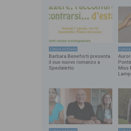
Cultura ed Eventi
Cultura
Barbara Beneforti presenta
Auror
il suo nuovo romanzo a
Ponted
Spedaletto
Miss 
Lamp
Cultura ed Eventi
Cultura