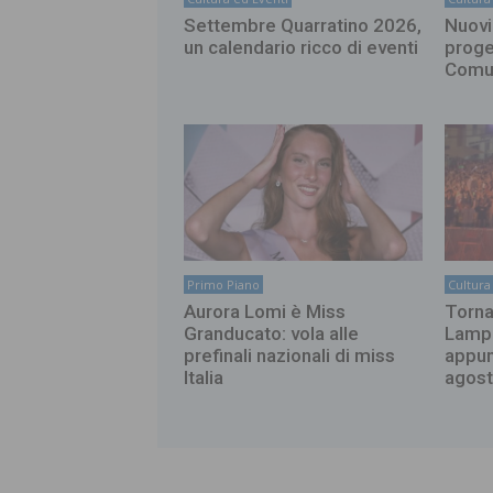
Settembre Quarratino 2026,
Nuovi 
un calendario ricco di eventi
proge
Comun
Primo Piano
Cultura
Aurora Lomi è Miss
Torna
Granducato: vola alle
Lampo
prefinali nazionali di miss
appun
Italia
agos