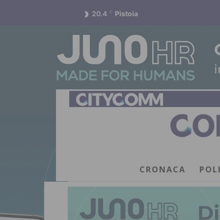
20.4
C
Pistoia
CRONACA
POL