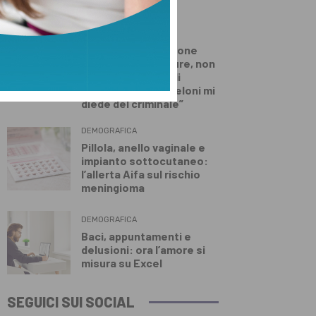
per l’Aib
DALLA TOSCANA
Conte in commissione
Covid: “Scavate pure, non
troverete niente di
illecito su di me. Meloni mi
diede del criminale”
DEMOGRAFICA
Pillola, anello vaginale e
impianto sottocutaneo:
l’allerta Aifa sul rischio
meningioma
DEMOGRAFICA
Baci, appuntamenti e
delusioni: ora l’amore si
misura su Excel
SEGUICI SUI SOCIAL