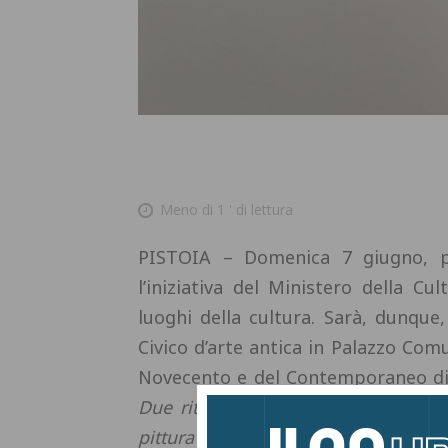
Meno di 1
' di lettura
PISTOIA – Domenica 7 giugno, 
l’iniziativa del Ministero della C
luoghi della cultura. Sarà, dunque
Civico d’arte antica in Palazzo Co
Novecento e del Contemporaneo di P
Due ritratti pistoiesi di Giovanni d
pittura
a Palazzo Fabroni, aperti al p