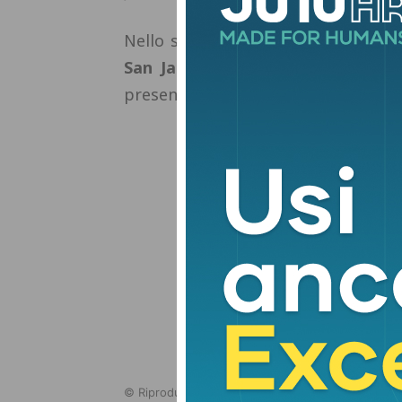
Nello stesso orario, sempre con in
San Jacopo in Castellare
(fino a 
presenti).
© Riproduzione riservata