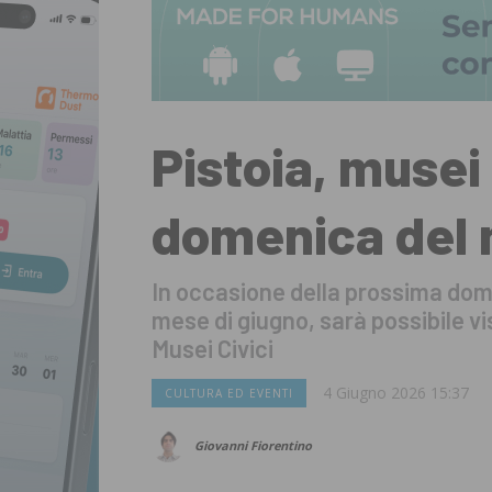
Pistoia, musei 
domenica del
In occasione della prossima dome
mese di giugno, sarà possibile v
Musei Civici
4 Giugno 2026 15:37
CULTURA ED EVENTI
Giovanni Fiorentino