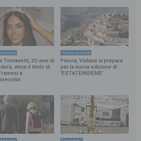
 ed Eventi
Cultura ed Eventi
a Tomasetti, 20 anni di
Pescia, Vellano si prepara
era, vince il titolo di
per la nuova edizione di
Framesi a
‘ESTATEINSIEME’
orecchio
 ed Eventi
Primo Piano