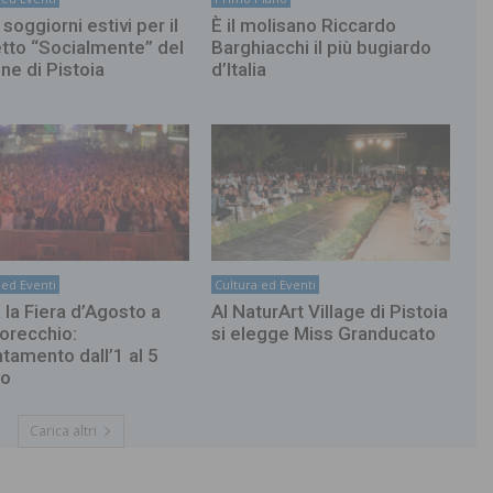
soggiorni estivi per il
È il molisano Riccardo
tto “Socialmente” del
Barghiacchi il più bugiardo
e di Pistoia
d’Italia
 ed Eventi
Cultura ed Eventi
 la Fiera d’Agosto a
Al NaturArt Village di Pistoia
recchio:
si elegge Miss Granducato
tamento dall’1 al 5
to
Carica altri