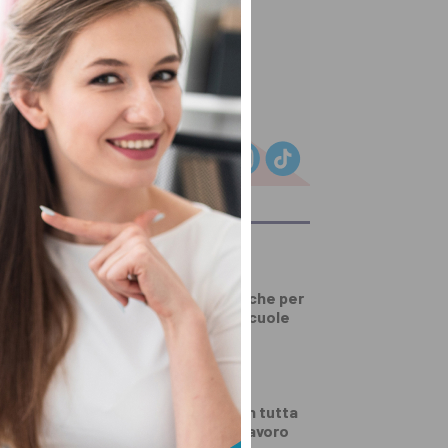
ULTIMI ARTICOLI
PRIMO PIANO
Serravalle, polemiche per
lo stato delle ex scuole
elementari
DALLA TOSCANA
Fiamme di bosco in tutta
la Regione, superlavoro