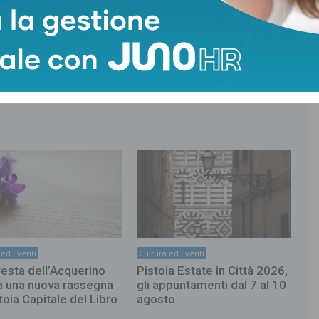
TAGS
Musei civici
 ed Eventi
Cultura ed Eventi
resta dell’Acquerino
Pistoia Estate in Città 2026,
a una nuova rassegna
gli appuntamenti dal 7 al 10
toia Capitale del Libro
agosto