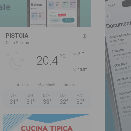
PISTOIA
Cielo Sereno
°
21
°
C
20.4
°
18.8
79 %
0.9kmh
0 %
VEN
SAB
DOM
LUN
MAR
31
°
31
°
33
°
32
°
32
°