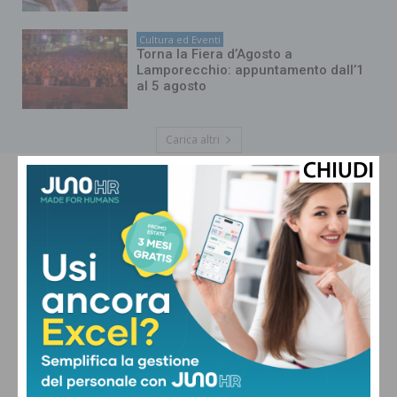
Cultura ed Eventi
Torna la Fiera d’Agosto a
Lamporecchio: appuntamento dall’1
al 5 agosto
Carica altri
PISTOIA
Cielo Sereno
°
33.8
°
C
32.6
°
31.3
42 %
2.2kmh
0 %
VEN
SAB
DOM
LUN
MAR
32
°
31
°
33
°
32
°
32
°