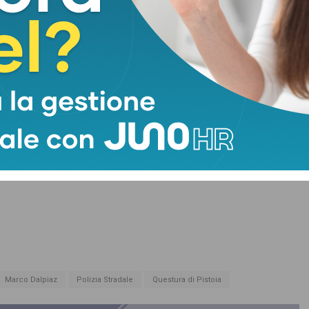
Marco Dalpiaz
Polizia Stradale
Questura di Pistoia