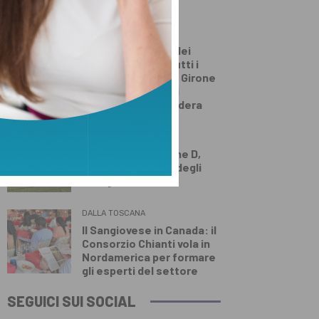
DALLA TOSCANA
La composizione dei
gironi di Serie D: tutti i
derby regionali del Girone
E e le avversarie di
Pistoiese e Pontedera
PRIMO PIANO
Pistoiese nel girone D,
ecco gli avversari degli
Orange
DALLA TOSCANA
Il Sangiovese in Canada: il
Consorzio Chianti vola in
Nordamerica per formare
gli esperti del settore
SEGUICI SUI SOCIAL