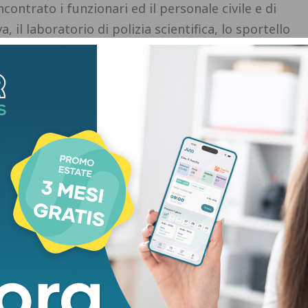
contrato i funzionari ed il personale civile e di
a, il laboratorio di polizia scientifica, lo sportello
lcuni degli ambienti di lavoro verso i quali il
tenzione nel corso del giro.
l questore, alla dirigente della sezione
a tutto il personale parole di stima
e sincero
 al servizio della comunità e per la cifra di
istingue l’azione.
a fatto seguito alla sua partecipazione, nella
, alla
celebrazione nella parrocchia di Chiazzano
cangelo
, patrono della polizia di stato (presieduta
onsignor Cristiano D’Angelo), ed al successivo
ione con l’Associazione nazionale della polizia di