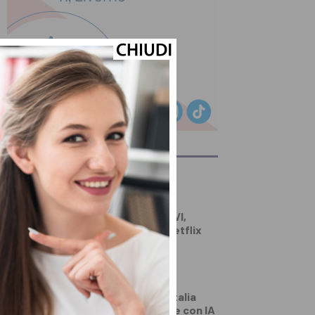
ULTIMI ARTICOLI
TECNOLOGIA
Grand Theft Auto VI,
l’anteprima è su Netflix
TECNOLOGIA
Just Eat porta in Italia
l’assistente vocale con IA