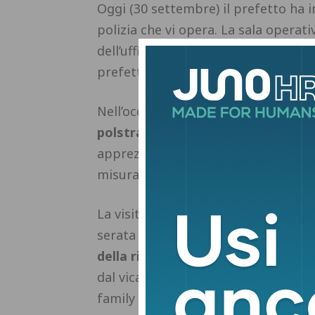
Oggi (30 settembre) il prefetto ha in
polizia che vi opera. La sala operativ
dell’ufficio immigrazione sono stati a
prefetto ha soffermato la propria at
Nell’occasione,
Carabba ha rivolto a
polstrada Rossella De Gregorio ed 
apprezzamento per l’impegno profuso
misura ed equilibrio che ne contradd
La visita del prefetto in Questura h
serata precedente del 29 settembre
della ricorrenza di San Michele Ar
dal vicario generale della Diocesi m
family day organizzato in collaboraz