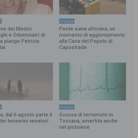
a
Cronaca
ine dei Medici
Peste suina africana, un
ghi e Odontoiatri di
momento di aggiornamento
ia piange Patrizia
alla Casa del Popolo di
lai
Capostrada
a
Cronaca
a, dal 6 agosto parte il
Scossa di terremoto in
 dei tesserini venatori
Toscana, avvertita anche
nel pistoiese