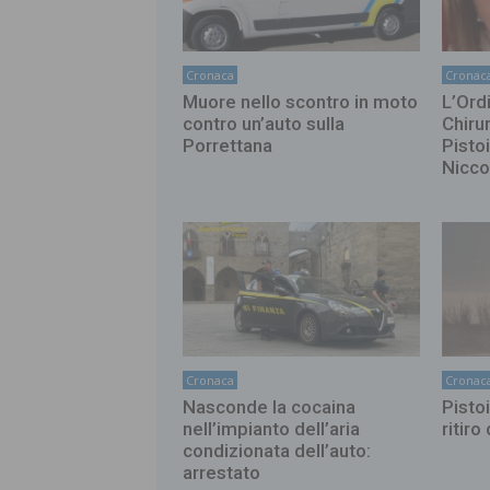
Cronaca
Cronac
Muore nello scontro in moto
L’Ord
contro un’auto sulla
Chirur
Porrettana
Pisto
Nicco
Cronaca
Cronac
Nasconde la cocaina
Pistoi
nell’impianto dell’aria
ritiro
condizionata dell’auto:
arrestato