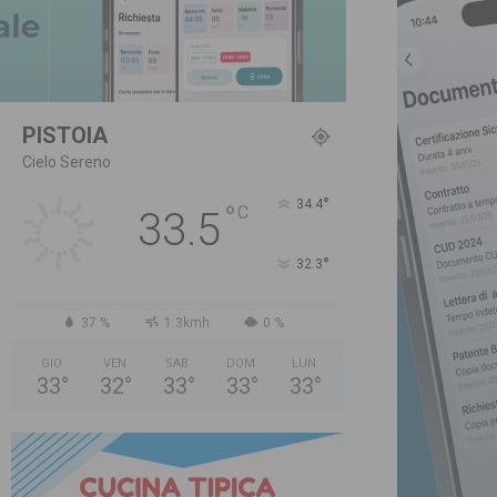
PISTOIA
Cielo Sereno
°
34.4
°
C
33.5
°
32.3
37 %
1.3kmh
0 %
GIO
VEN
SAB
DOM
LUN
33
°
32
°
33
°
33
°
33
°