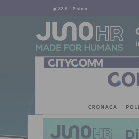
33.5
C
Pistoia
CRONACA
POL