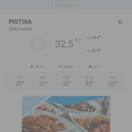
Carica altri
PISTOIA
Cielo Sereno
°
34.4
°
C
32.5
°
30.9
46 %
4kmh
0 %
GIO
VEN
SAB
DOM
LUN
31
°
31
°
32
°
33
°
33
°