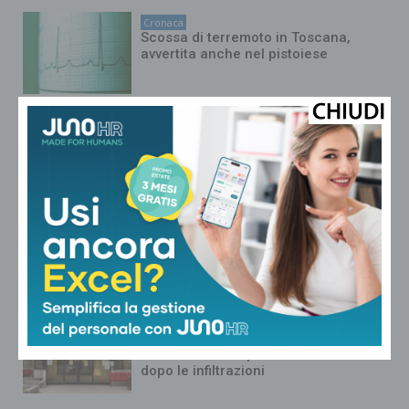
Cronaca
Scossa di terremoto in Toscana,
avvertita anche nel pistoiese
Cronaca
Pistoia, guasto al Padiglione
Emodialisi: disposto un piano
straordinario
Cronaca
Quasi completate le operazioni di
trasferimento degli ospiti del Cas
dell’ex Hotel Zenith
Cronaca
Riaperto il piazzale del pronto
soccorso dell’ospedale di Pescia
dopo le infiltrazioni