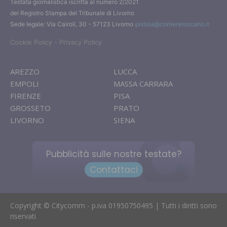
Testata giornalistica iscritta al numero 2/2021
del Registro Stampa del Tribunale di Livorno
Sede legale: Via Cairoli, 30 - 57123 Livorno
pistoia@corrieretoscano.it
-
Cookie Policy
Privacy Policy
AREZZO
LUCCA
EMPOLI
MASSA CARRARA
FIRENZE
PISA
GROSSETO
PRATO
LIVORNO
SIENA
Pubblicità sulle nostre testate?
Contattaci
Copyright © Citycomm - p.iva 01950750495 | Tutti i diritti sono
riservati