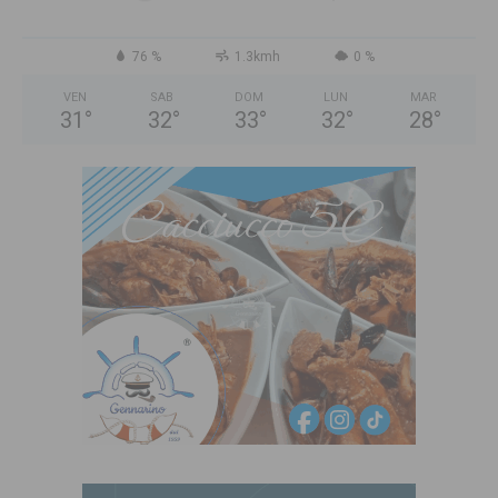
76 %
1.3kmh
0 %
VEN
SAB
DOM
LUN
MAR
31
°
32
°
33
°
32
°
28
°