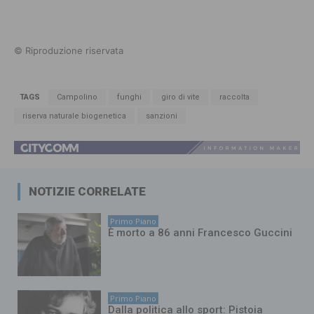
© Riproduzione riservata
TAGS
Campolino
funghi
giro di vite
raccolta
riserva naturale biogenetica
sanzioni
NOTIZIE CORRELATE
Primo Piano
È morto a 86 anni Francesco Guccini
Primo Piano
Dalla politica allo sport: Pistoia