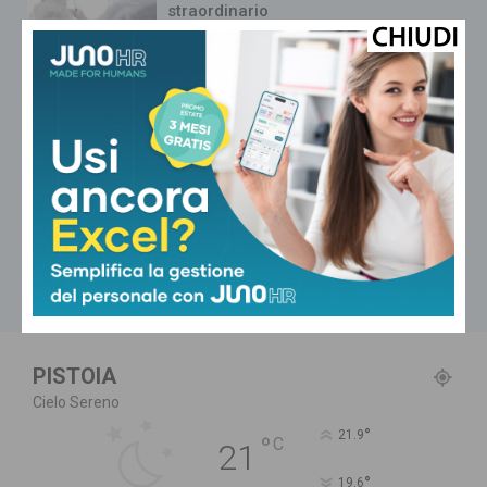
straordinario
Cronaca
Quasi completate le operazioni di
trasferimento degli ospiti del Cas
dell’ex Hotel Zenith
Cronaca
Riaperto il piazzale del pronto
soccorso dell’ospedale di Pescia
dopo le infiltrazioni
Carica altri
PISTOIA
Cielo Sereno
°
21.9
°
C
21
°
19.6