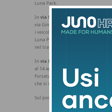
Luna Park.
In
via Sestini
, nell’area a parcheggi
via Ginetta Chirici, fino al 14 agosto
i veicoli, ad eccezione dei caravan de
Luna Park. Dovrà essere consentita la
nel tratto compreso tra le due rotato
In
via Fermi
(tratto dalla rotatoria 
al 14 agosto, dalle 19 alle 2 di notte 
forzata e di transito per tutti i veic
che si sposteranno per il Luna Park.
Sul posto sarà presente la segnaleti