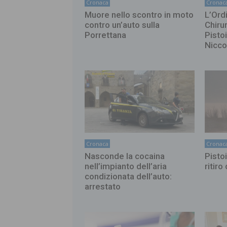
Cronaca
Cronac
Muore nello scontro in moto
L’Ord
contro un’auto sulla
Chirur
Porrettana
Pisto
Nicco
Cronaca
Cronac
Nasconde la cocaina
Pistoi
nell’impianto dell’aria
ritiro
condizionata dell’auto:
arrestato