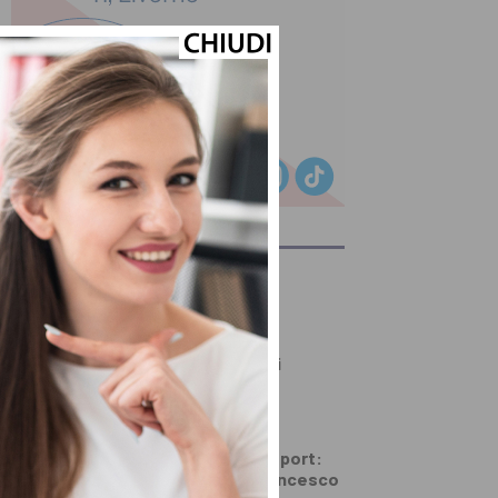
ULTIMI ARTICOLI
PRIMO PIANO
È morto a 86 anni
Francesco Guccini
PRIMO PIANO
Dalla politica allo sport:
Pistoia piange Francesco