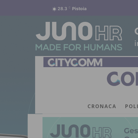
28.3
C
Pistoia
CRONACA
POL