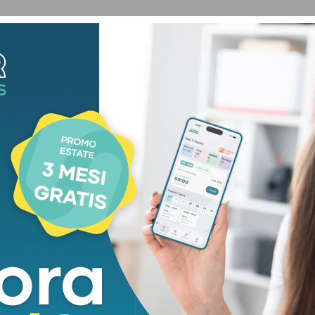
o tra le due rotatorie tra via Bure Vecchia Nord e
 è
vietata la sosta c
on rimozione forzata per tutti
i gestori delle attrazioni presenti all’interno del
 sosta dei residenti sul lato nord di via Sestini,
rie sul lato adiacente alle abitazioni.
con via Bure Vecchia Nord e via Buzzati) dal 4 luglio
sarà istituito il
divieto di sosta
con rimozione
oli, al fine della sicurezza ed incolumità dei pedoni
ca di preavviso.