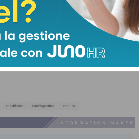
modifiche
Sant'Agostino
viabilità