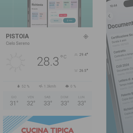
PISTOIA
Cielo Sereno
°
29.4
°
C
28.3
°
26.5
52 %
1.3kmh
0 %
GIO
VEN
SAB
DOM
LUN
31
°
32
°
33
°
33
°
33
°