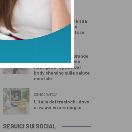
Guccini
DALLA TOSCANA
Morto a 86 anni nella sua
casa dell’Appennino
pistoiese il cantautore
Francesco Guccini
DEMOGRAFICA
Dal ritiro di Ariana Grande
agli insulti a Georgina
Rodriguez: il peso del
body shaming sulla salute
mentale
DEMOGRAFICA
L’Italia dei traslochi, dove
si va per vivere meglio
SEGUICI SUI SOCIAL