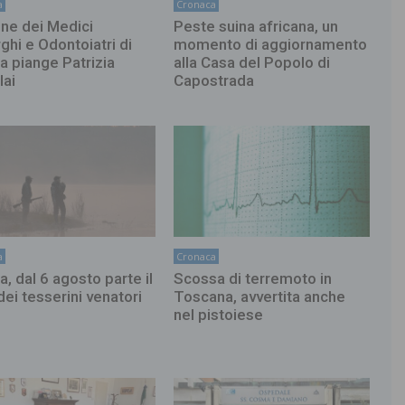
a
Cronaca
ine dei Medici
Peste suina africana, un
ghi e Odontoiatri di
momento di aggiornamento
ia piange Patrizia
alla Casa del Popolo di
lai
Capostrada
a
Cronaca
a, dal 6 agosto parte il
Scossa di terremoto in
 dei tesserini venatori
Toscana, avvertita anche
nel pistoiese