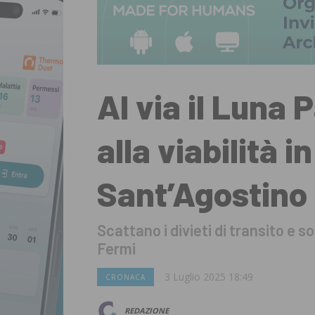
Al via il Luna 
alla viabilità i
Sant’Agostino
Scattano i divieti di transito e so
Fermi
3 Luglio 2025 18:49
CRONACA
REDAZIONE