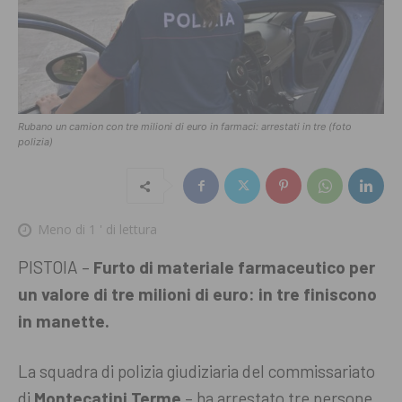
Rubano un camion con tre milioni di euro in farmaci: arrestati in tre (foto
polizia)
Meno di 1
' di lettura
PISTOIA –
Furto di materiale farmaceutico per
un valore di tre milioni di euro: in tre finiscono
in manette.
La squadra di polizia giudiziaria del commissariato
di
Montecatini Terme
– ha arrestato tre persone