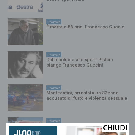
Cronaca
È morto a 86 anni Francesco Guccini
Cronaca
Dalla politica allo sport: Pistoia
piange Francesco Guccini
Cronaca
Montecatini, arrestato un 32enne
accusato di furto e violenza sessuale
Cronaca
Muore nello scontro in moto contro
un’auto sulla Porrettana