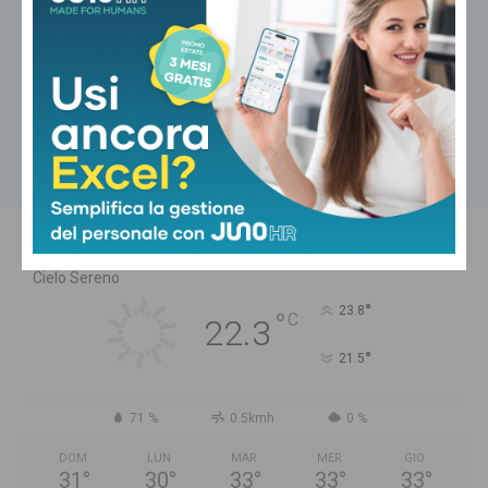
Cronaca
L’Ordine dei Medici Chirurghi e
Odontoiatri di Pistoia piange Patrizia
Niccolai
Carica altri
PISTOIA
Cielo Sereno
°
23.8
°
C
22.3
°
21.5
71 %
0.5kmh
0 %
DOM
LUN
MAR
MER
GIO
31
°
30
°
33
°
33
°
33
°