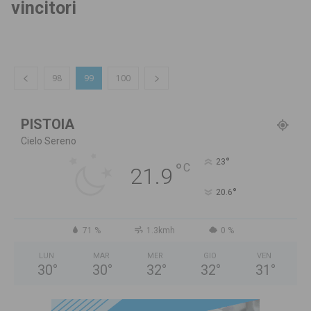
vincitori
98
99
100
PISTOIA
Cielo Sereno
°
23
°
C
21.9
°
20.6
71 %
1.3kmh
0 %
LUN
MAR
MER
GIO
VEN
30
°
30
°
32
°
32
°
31
°