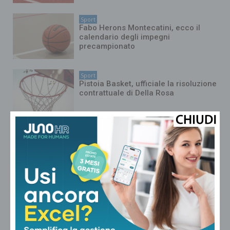
Sport
Fabo Herons Montecatini, ecco il
calendario degli impegni
precampionato
Sport
Pistoia Basket, ufficiale la risoluzione
contrattuale di Della Rosa
Sport
Larcianese, finite la vacanze: test
atletici al Cei per la nuova stagione di
Eccellenza
Sport
Gran colpo per l’Under-17 del Pistoia
Basket