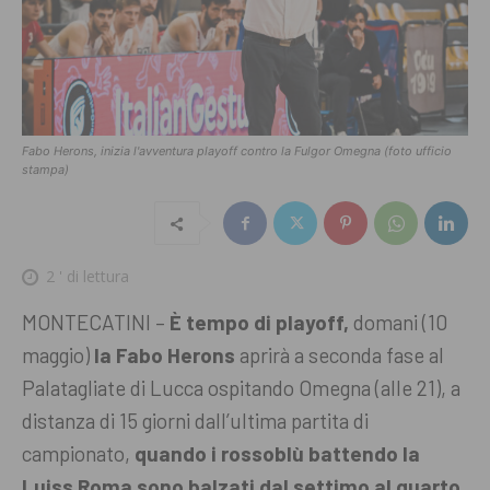
Fabo Herons, inizia l'avventura playoff contro la Fulgor Omegna (foto ufficio
stampa)
2
' di lettura
MONTECATINI –
È tempo di playoff,
domani (10
maggio)
la Fabo Herons
aprirà a seconda fase al
Palatagliate di Lucca ospitando Omegna (alle 21), a
distanza di 15 giorni dall’ultima partita di
campionato,
quando i rossoblù battendo la
Luiss Roma sono balzati dal settimo al quarto