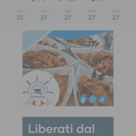
72 %
1.9kmh
0 %
GIO
VEN
SAB
DOM
LUN
25
°
31
°
32
°
33
°
33
°