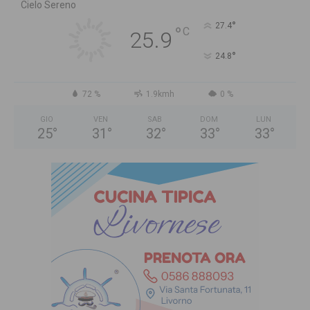
Cielo Sereno
°
27.4
°
C
25.9
°
24.8
72 %
1.9kmh
0 %
GIO
VEN
SAB
DOM
LUN
25
°
31
°
32
°
33
°
33
°