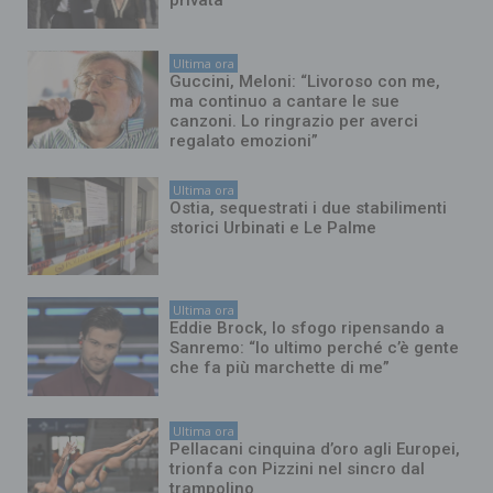
privata
Ultima ora
Guccini, Meloni: “Livoroso con me,
ma continuo a cantare le sue
canzoni. Lo ringrazio per averci
regalato emozioni”
Ultima ora
Ostia, sequestrati i due stabilimenti
storici Urbinati e Le Palme
Ultima ora
Eddie Brock, lo sfogo ripensando a
Sanremo: “Io ultimo perché c’è gente
che fa più marchette di me”
Ultima ora
Pellacani cinquina d’oro agli Europei,
trionfa con Pizzini nel sincro dal
trampolino