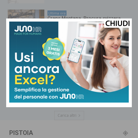
Ultima ora
Crans Montana, Procura svizzera
respinge costituzione di parte civile
dell’Italia
Ultima ora
Covid, Senato Usa dichiara Fauci
colpevole di oltraggio al Congresso
Ultima ora
Carolina Marconi, la corsa al pronto
soccorso: “Certe paure non vanno
mai via”
Carica altri
PISTOIA