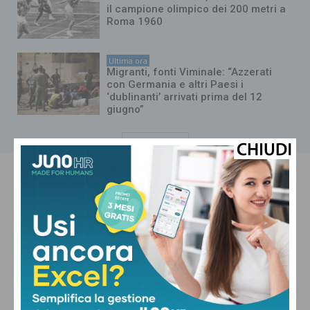
il campione olimpico dei 200 metri a
Roma 1960
Ultima ora
Migranti, fonti Viminale: “Azzerati
con Germania e altri Paesi i
‘dublinanti’ arrivati prima del 12
giugno”
Carica altri
PISTOIA
Cielo Sereno
°
24.2
°
C
22.1
°
21.2
74 %
0.5kmh
0 %