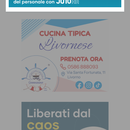
LUN
MAR
MER
GIO
VEN
32
°
32
°
32
°
32
°
32
°