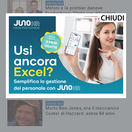
Ultima ora
Meloni e la premier danese
Frederiksen: “Unite per difendere
Europa, no a immigrazione
incontrollata”
Ultima ora
Europei nuoto, oggi prime gare in
vasca: da Ceccon a Martinenghi, il
programma di giornata e dove vedere
gli azzurri
Ultima ora
Australia, allarme per corpo in una
valigia… ma era una bambola sexy
Ultima ora
Morto Ben Jones, era il meccanico
Cooter di Hazzard: aveva 84 anni