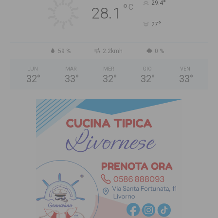
°
29.4
°
C
28.1
°
27
59 %
2.2kmh
0 %
LUN
MAR
MER
GIO
VEN
32
°
33
°
32
°
32
°
33
°