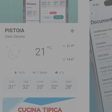
PISTOIA
Cielo Sereno
°
21.9
°
C
21
°
19.6
76 %
1.3kmh
0 %
VEN
SAB
DOM
LUN
MAR
31
°
32
°
33
°
32
°
28
°