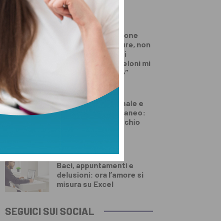
per l’Aib
DALLA TOSCANA
Conte in commissione
Covid: “Scavate pure, non
troverete niente di
illecito su di me. Meloni mi
diede del criminale”
DEMOGRAFICA
Pillola, anello vaginale e
impianto sottocutaneo:
l’allerta Aifa sul rischio
meningioma
DEMOGRAFICA
Baci, appuntamenti e
delusioni: ora l’amore si
misura su Excel
SEGUICI SUI SOCIAL