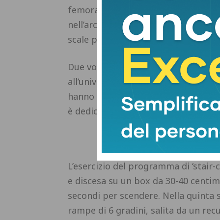
femorali, glutei, polpacci. Ebbene, 
nell’arco di 3 mesi è paragonabile a
scale più volte nell’arco di una sett
Due volte a settimana, gli anziani co
all’università. Dopo un riscaldamento
hanno svolto due esercizi per la pa
è dedicato alla leg-press machine e 
L’esercizio del programma di ‘stair-c
e discesa su un box da 30-40 centim
secondi per scendere. Nella quinta s
rampe di 6 gradini, salita da un rec