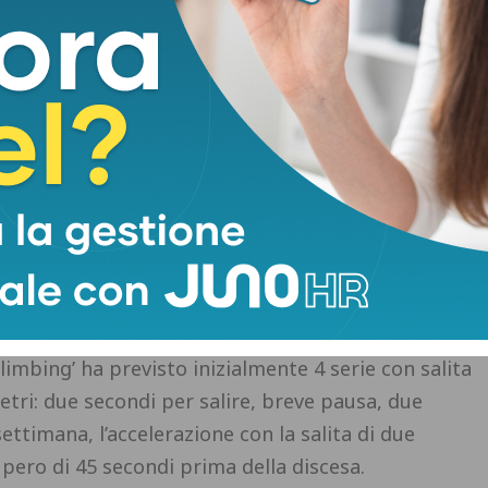
il risultato ottenuto con 2 sedute settimanali
 quello che si ottiene salendo un paio di rampe di
imana.
involti nello studio sono stati convocati
 di 10 minuti sulla cyclette, tutti i 46 soggetti
rte superiore del corpo. Quindi, metà del gruppo si
l’altra metà ha… fatto le scale.
limbing’ ha previsto inizialmente 4 serie con salita
etri: due secondi per salire, breve pausa, due
ettimana, l’accelerazione con la salita di due
upero di 45 secondi prima della discesa.