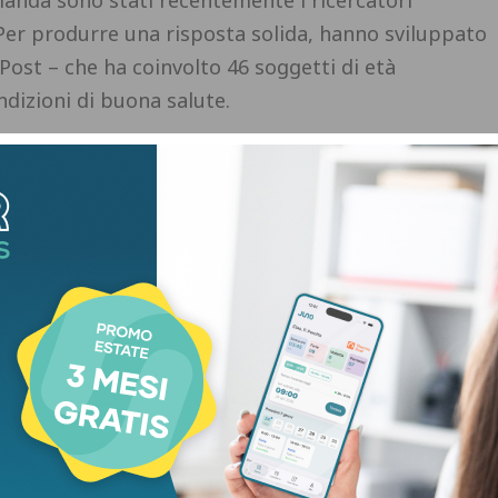
anda sono stati recentemente i ricercatori
o. Per produrre una risposta solida, hanno sviluppato
Post – che ha coinvolto 46 soggetti di età
ondizioni di buona salute.
te, anche se sei forte, cadrai comunque. È
rcitarci. In Belgio, gli anziani non sono abituati
, ha detto la professoressa Evelien Van Roie, che ha
re modi alternativi per allenare la potenza
o prodotto un programma ‘double face’. In
-press machine, una ‘pressa’ pneumatica che
ppi muscolari delle gambe: quadricipiti, bicipiti