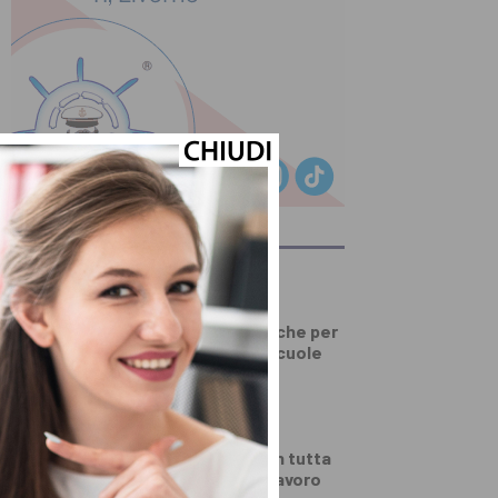
ULTIMI ARTICOLI
PRIMO PIANO
Serravalle, polemiche per
lo stato delle ex scuole
elementari
DALLA TOSCANA
Fiamme di bosco in tutta
la Regione, superlavoro