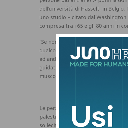
persone più anziane? A porsi la dom
dell’università di Hasselt, in Belgi
uno studio – citato dal Washington 
compresa tra i 65 e gli 80 anni in c
“Se non riesci a muoverti velocemen
qualcosa su cui dobbiamo davvero ese
ad andare in palestra per allenarsi”
guidato la ricerca. “Dobbiamo trova
muscolare”.
Le persone, per 12 settimane, hann
palestra, hanno lavorato con la leg
sollecita sostanzialmente tutti i gru