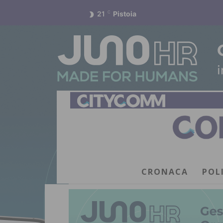
21
C
Pistoia
CRONACA
POL