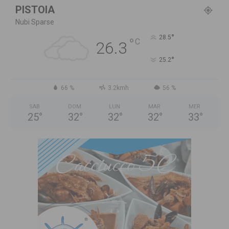
PISTOIA
Nubi Sparse
°
28.5
°
C
26.3
°
25.2
66 %
3.2kmh
56 %
SAB
DOM
LUN
MAR
MER
25
°
32
°
32
°
32
°
33
°