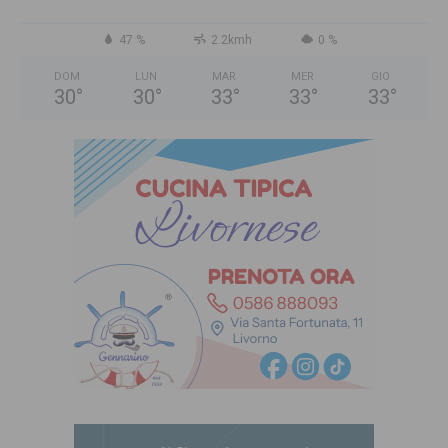
47 %
2.2kmh
0 %
DOM
LUN
MAR
MER
GIO
30
°
30
°
33
°
33
°
33
°