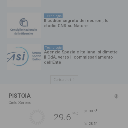
Tecnologia
Il codice segreto dei neuroni, lo
studio CNR su Nature
Tecnologia
Agenzia Spaziale Italiana: si dimette
il CdA, verso il commissariamento
dell’Ente
Carica altri
PISTOIA
Cielo Sereno
°
30.5
°
C
29.6
°
28.5