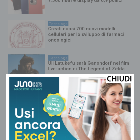
7.500 mAh e display da 6,9 pollici
Tecnologia
Creati quasi 700 nuovi modelli
cellulari per lo sviluppo di farmaci
oncologici
Tecnologia
Uli Latukefu sarà Ganondorf nel film
live-action di The Legend of Zelda
Tecnologia
Sviluppato un modello bayesiano per
calcolare la magnitudo dei terremoti
del passato
Tecnologia
COSPAR 2026: sottomarini come
simulatori spaziali, risorse lunari ed