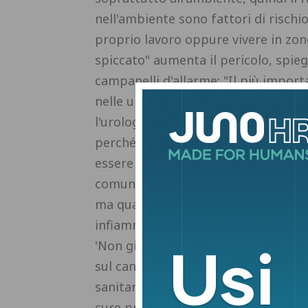
nell'ambiente sono fattori di rischi
proprio lavoro oppure vivere in zon
spiccato" aumenta il pericolo, spie
campanelli d'allarme: "Il più import
nelle urine deve assolutamente esser
l'urologo, che poi sottoporrà il pazi
perché il sangue nelle urine non è s
essere associato anche a tumori di al
comune. Il sangue è il campanello d
ma qualunque sintomo collegato alla
infiammazione, dolore, dovrebbe es
'Non girarci intorno' è promossa d
sul cancro alla vescica ed è patroci
sanitarie e ospedaliere), Simg (Socie
cure primarie), Siuro (Società itali