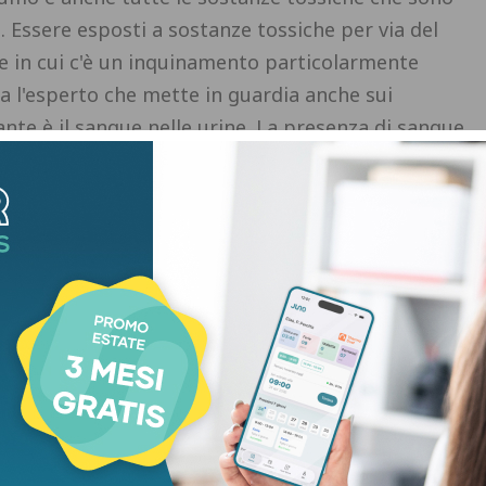
o. Essere esposti a sostanze tossiche per via del
e in cui c'è un inquinamento particolarmente
ga l'esperto che mette in guardia anche sui
ante è il sangue nelle urine. La presenza di sangue
e associato a una visita di uno specialista,
ente ad altri esami, il primo è l'ecografia, anche
olo associato al tumore della vescica, ma può
tre vie urinarie. In ogni caso, questo è il più
i allarme più importante – sottolinea De Giorgi –
 vescica, quindi un'alterazione nella minzione,
sere segnalato al proprio curante". La campagna
a Merck in occasione del Mese della consapevolezza
nata da Fiaso (Federazione italiana aziende
tà italiana dei medici di medicina generale e delle
ana di uro-oncologia) e Associazione Palinuro