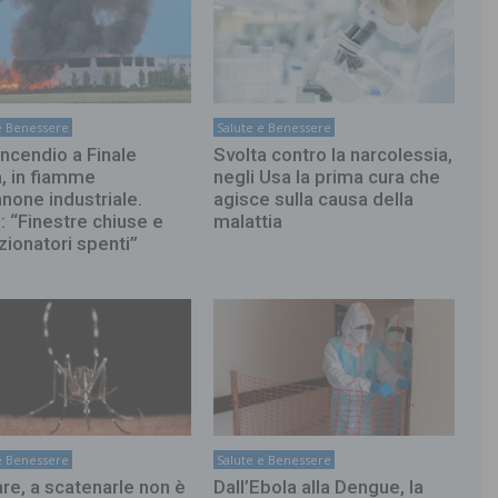
e Benessere
Salute e Benessere
incendio a Finale
Svolta contro la narcolessia,
a, in fiamme
negli Usa la prima cura che
none industriale.
agisce sulla causa della
: “Finestre chiuse e
malattia
zionatori spenti”
e Benessere
Salute e Benessere
re, a scatenarle non è
Dall’Ebola alla Dengue, la