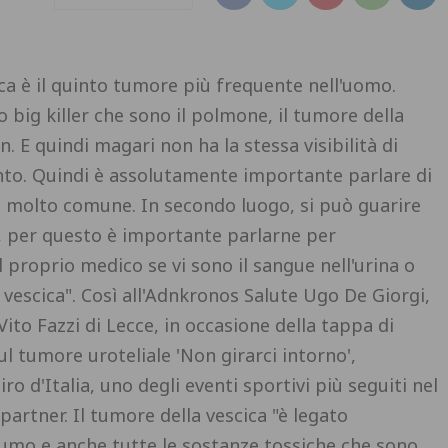
ca è il quinto tumore più frequente nell'uomo.
big killer che sono il polmone, il tumore della
. E quindi magari non ha la stessa visibilità di
uinto. Quindi è assolutamente importante parlare di
 molto comune. In secondo luogo, si può guarire
, per questo è importante parlarne per
al proprio medico se vi sono il sangue nell'urina o
vescica". Così all'Adnkronos Salute Ugo De Giorgi,
Vito Fazzi di Lecce, in occasione della tappa di
ul tumore uroteliale 'Non girarci intorno',
o d'Italia, uno degli eventi sportivi più seguiti nel
 partner. Il tumore della vescica "è legato
 fumo e anche tutte le sostanze tossiche che sono