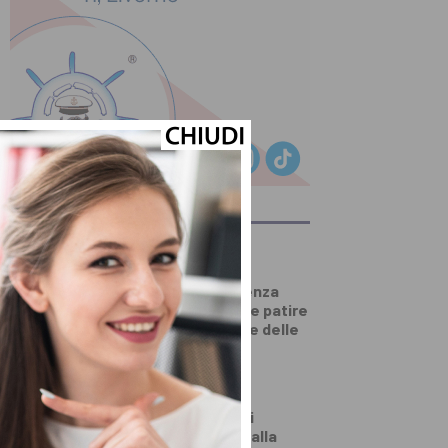
ULTIMI ARTICOLI
SALUTE E BENESSERE
Come dimagrire senza
contare le calorie e patire
la fame? La lezione delle
diete ‘veg’
DALLA TOSCANA
Un’altra giornata di
incendi di bosco, dalla