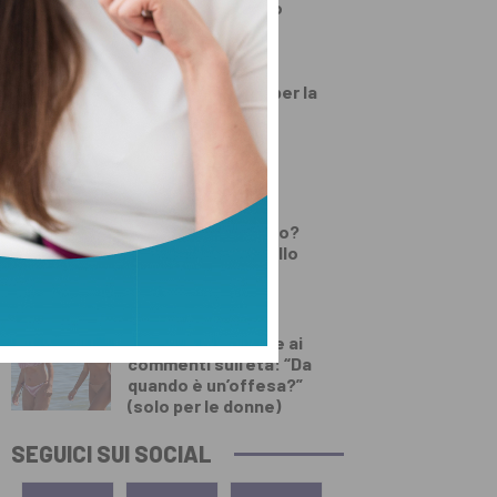
Toscana al Mugello
PRIMO PIANO
Numeri da record per la
festa d’agosto di
Lamporecchio
DEMOGRAFICA
Testosterone e
spermatozoi in calo?
Cosa c’è di vero nello
“Spermageddon”
DEMOGRAFICA
Licia Colò risponde ai
commenti sull’età: “Da
quando è un’offesa?”
(solo per le donne)
SEGUICI SUI SOCIAL