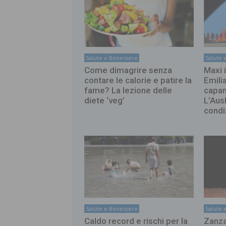
Salute e Benessere
Salute 
Come dimagrire senza
Maxi 
contare le calorie e patire la
Emili
fame? La lezione delle
capan
diete ‘veg’
L’Ausl
condi
Salute e Benessere
Salute 
Caldo record e rischi per la
Zanza