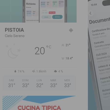
PISTOIA
Cielo Sereno
°
21
°
C
20
°
18.4
74 %
1.8kmh
4 %
SAB
DOM
LUN
MAR
MER
31
°
33
°
32
°
33
°
33
°