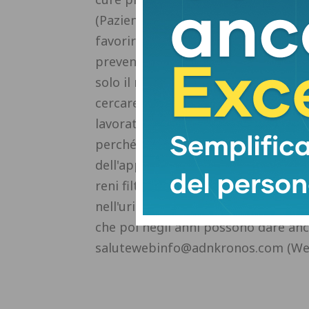
(Pazienti liberi dalle neoplasie urote
favorire la prevenzione. Un obietti
prevenire bisogna smettere di fuma
solo il rischio del tumore del polmo
cercare di evitare di essere esposti
lavorativo. E' importante pensare a
perché uno pensa che il fumo sia l
dell'apparato respiratorio. I polmoni
reni filtrano dal sangue anche tutte
nell'urina e quindi all'interno della
che poi negli anni possono dare anc
salutewebinfo@adnkronos.com (We