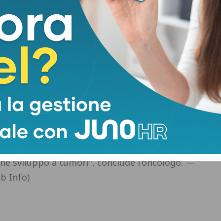
liali), con l'obiettivo di informare le persone e
vo fondamentale per De Giorgi che chiarisce: "Per
re, perché smettendo di fumare si diminuisce non
ne, ma anche del tumore della vescica, e poi
 a sostanze tossiche, all'inquinamento ambientale e
nche al tumore della vescica come legato al fumo,
egato principalmente al tumore del polmone e
 filtrano tutto il fumo che finisce nel sangue, i
 le sostanze nocive che ci sono, si depositano
 vescica si depositano a lungo delle sostanze inalate
he sviluppo a tumori", conclude l'oncologo. —
b Info)