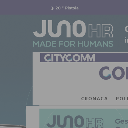
20
C
Pistoia
CRONACA
POL