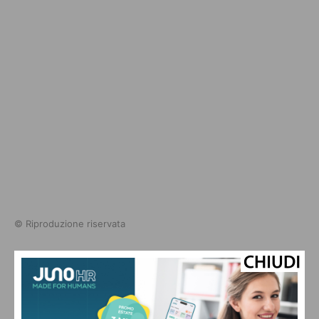
© Riproduzione riservata
TAGS
adnkronos
sal