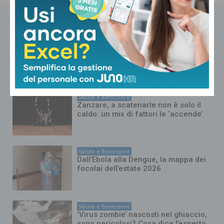
NOTIZIE CORRELATE
Salute e Benessere
Caldo record e rischi per la salute,
Pregliasco: “Afa senza tregua, lo
stress termico non si recupera”
Salute e Benessere
Zanzare, a scatenarle non è solo il
caldo: un mix di fattori le ‘accende’
Salute e Benessere
Dall’Ebola alla Dengue, la mappa dei
focolai dell’estate 2026
Salute e Benessere
‘Virus zombie’ nascosti nel ghiaccio,
sono pericolosi? Cosa dice l’esperto