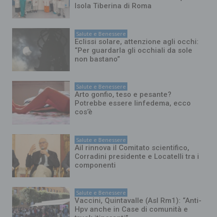
Isola Tiberina di Roma
Salute e Benessere
Eclissi solare, attenzione agli occhi:
“Per guardarla gli occhiali da sole
non bastano”
Salute e Benessere
Arto gonfio, teso e pesante?
Potrebbe essere linfedema, ecco
cos’è
Salute e Benessere
Ail rinnova il Comitato scientifico,
Corradini presidente e Locatelli tra i
componenti
Salute e Benessere
Vaccini, Quintavalle (Asl Rm1): “Anti-
Hpv anche in Case di comunità e