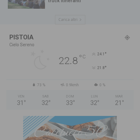
truck itineranti”
Carica altri
PISTOIA
Cielo Sereno
°
24.1
°
C
22.8
°
21.8
73 %
0.9kmh
0 %
VEN
SAB
DOM
LUN
MAR
31
°
32
°
33
°
32
°
21
°